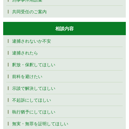
共同受任のご案内
相談内容
逮捕されないか不安
逮捕されたら
釈放・保釈してほしい
前科を避けたい
示談で解決してほしい
不起訴にしてほしい
執行猶予にしてほしい
無実・無罪を証明してほしい