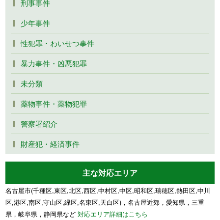
刑事事件
少年事件
性犯罪・わいせつ事件
暴力事件・凶悪犯罪
未分類
薬物事件・薬物犯罪
警察署紹介
財産犯・経済事件
主な対応エリア
名古屋市(千種区,東区,北区,西区,中村区,中区,昭和区,瑞穂区,熱田区,中川
区,港区,南区,守山区,緑区,名東区,天白区)，名古屋近郊，愛知県，三重
県，岐阜県，静岡県など
対応エリア詳細はこちら