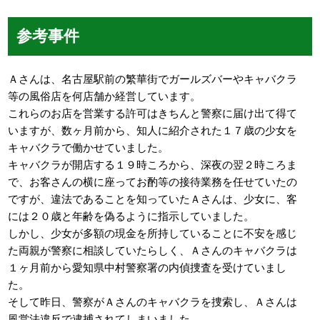
参考事件
Ａさんは、名古屋駅前の繁華街でガールズバーやキャバクラ
等の風俗店を何店舗か経営しています。
これらのお店を営業する許可はきちんと警察に届け出て得て
いますが、数ヶ月前から、知人に紹介された１７歳の少女を
キャバクラで働かせていました。
キャバクラが開店する１９時ころから、深夜の翌２時ころま
で、お客さんの横に座ってお酌等の接待業務を任せていたの
ですが、違法であることを知っていたＡさんは、少女に、客
には２０歳と年齢を偽るように指示していました。
しかし、少女が多額の現金を所持していることに不安を感じ
た両親が警察に相談していたらしく、Ａさんのキャバクラは
１ヶ月前から愛知県中村警察署の内偵捜査を受けていまし
た。
そして昨日、警察がＡさんのキャバクラを捜索し、Ａさんは
風営法違反で逮捕されてしまいました。