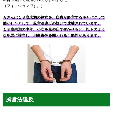
（フィクションです。）
Ａさんは１８歳未満の処女を、自身が経営するキャバクラで
働かせたとして、風営法違反の疑いで逮捕されています。
１８歳未満の少年、少女を風俗店で働かせると、以下のよう
な犯罪に該当し、刑事責任を問われる可能性があります。
風営法違反