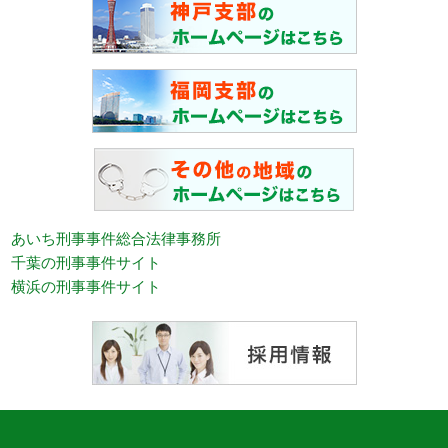
あいち刑事事件総合法律事務所
千葉の刑事事件サイト
横浜の刑事事件サイト