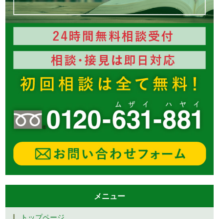
メニュー
トップページ