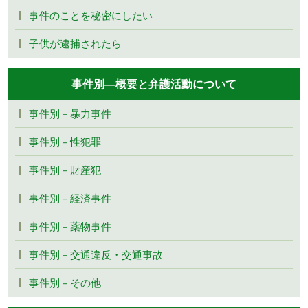
事件のことを秘密にしたい
子供が逮捕されたら
事件別―概要と弁護活動について
事件別－暴力事件
事件別－性犯罪
事件別－財産犯
事件別－経済事件
事件別－薬物事件
事件別－交通違反・交通事故
事件別－その他