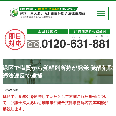
緑区で職質から覚醒剤所持が発覚 覚醒剤取
締法違反で逮捕
2025/05/10
緑区で、覚醒剤を所持していたとして逮捕された事例につい
て、弁護士法人あいち刑事事件総合法律事務所名古屋本部が
解説します。