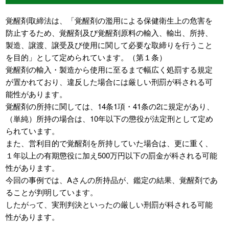
覚醒剤取締法は、「覚醒剤の濫用による保健衛生上の危害を
防止するため、覚醒剤及び覚醒剤原料の輸入、輸出、所持、
製造、譲渡、譲受及び使用に関して必要な取締りを行うこと
を目的」として定められています。（第１条）
覚醒剤の輸入・製造から使用に至るまで幅広く処罰する規定
が置かれており、違反した場合には厳しい刑罰が科される可
能性があります。
覚醒剤の所持に関しては、14条1項・41条の2に規定があり、
（単純）所持の場合は、10年以下の懲役が法定刑として定め
られています。
また、営利目的で覚醒剤を所持していた場合は、更に重く、
１年以上の有期懲役に加え500万円以下の罰金が科される可能
性があります。
今回の事例では、Aさんの所持品が、鑑定の結果、覚醒剤であ
ることが判明しています。
したがって、実刑判決といったの厳しい刑罰が科される可能
性があります。