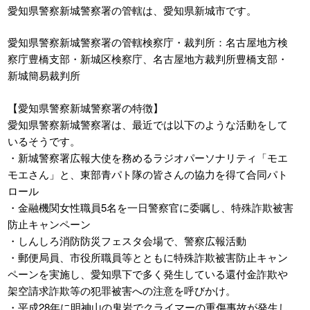
愛知県警察新城警察署の管轄は、愛知県新城市です。
愛知県警察新城警察署の管轄検察庁・裁判所：名古屋地方検
察庁豊橋支部・新城区検察庁、名古屋地方裁判所豊橋支部・
新城簡易裁判所
【愛知県警察新城警察署の特徴】
愛知県警察新城警察署は、最近では以下のような活動をして
いるそうです。
・新城警察署広報大使を務めるラジオパーソナリティ「モエ
モエさん」と、東部青パト隊の皆さんの協力を得て合同パト
ロール
・金融機関女性職員5名を一日警察官に委嘱し、特殊詐欺被害
防止キャンペーン
・しんしろ消防防災フェスタ会場で、警察広報活動
・郵便局員、市役所職員等とともに特殊詐欺被害防止キャン
ペーンを実施し、愛知県下で多く発生している還付金詐欺や
架空請求詐欺等の犯罪被害への注意を呼びかけ。
・平成28年に明神山の鬼岩でクライマーの重傷事故が発生し