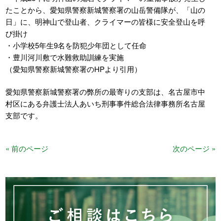
たことから、愛知県警察新城警察署の山岳警備隊が、「山の
日」に、明神山で登山者、クライマーの皆様に安全登山を呼
び掛け
・小学校5年生9名を防犯少年団として任命
・豊川河川敷で水難救助訓練を実施
（愛知県警察新城警察署のHPより引用）
愛知県警察新城警察署の弊所の最寄りの支部は、名古屋市中
村区にある弁護士法人あいち刑事事件総合法律事務所名古屋
支部です。
« 前のページ
次のページ »