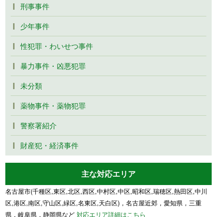
刑事事件
少年事件
性犯罪・わいせつ事件
暴力事件・凶悪犯罪
未分類
薬物事件・薬物犯罪
警察署紹介
財産犯・経済事件
主な対応エリア
名古屋市(千種区,東区,北区,西区,中村区,中区,昭和区,瑞穂区,熱田区,中川
区,港区,南区,守山区,緑区,名東区,天白区)，名古屋近郊，愛知県，三重
県，岐阜県，静岡県など
対応エリア詳細はこちら