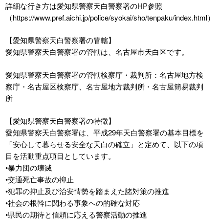
詳細な行き方は愛知県警察天白警察署のHP参照
（https://www.pref.aichi.jp/police/syokai/sho/tenpaku/index.html）
【愛知県警察天白警察署の管轄】
愛知県警察天白警察署の管轄は、名古屋市天白区です。
愛知県警察天白警察署の管轄検察庁・裁判所：名古屋地方検
察庁・名古屋区検察庁、名古屋地方裁判所・名古屋簡易裁判
所
【愛知県警察天白警察署の特徴】
愛知県警察天白警察署は、平成29年天白警察署の基本目標を
「安心して暮らせる安全な天白の確立」と定めて、以下の項
目を活動重点項目としています。
•暴力団の壊滅
•交通死亡事故の抑止
•犯罪の抑止及び治安情勢を踏まえた諸対策の推進
•社会の根幹に関わる事象への的確な対応
•県民の期待と信頼に応える警察活動の推進