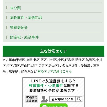
未分類
薬物事件・薬物犯罪
警察署紹介
財産犯・経済事件
主な対応エリア
名古屋市(千種区,東区,北区,西区,中村区,中区,昭和区,瑞穂区,熱田区,中川
区,港区,南区,守山区,緑区,名東区,天白区)，名古屋近郊，愛知県，三重
県，岐阜県，静岡県など
対応エリア詳細はこちら