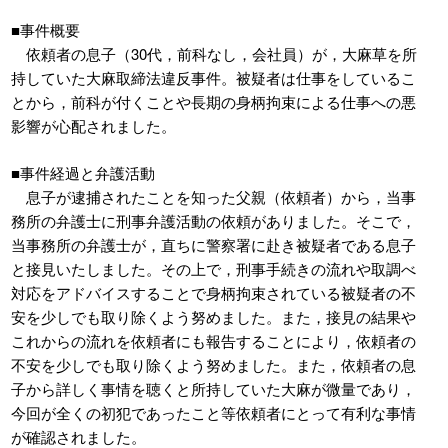
■事件概要
依頼者の息子（30代，前科なし，会社員）が，大麻草を所
持していた大麻取締法違反事件。被疑者は仕事をしているこ
とから，前科が付くことや長期の身柄拘束による仕事への悪
影響が心配されました。
■事件経過と弁護活動
息子が逮捕されたことを知った父親（依頼者）から，当事
務所の弁護士に刑事弁護活動の依頼がありました。そこで，
当事務所の弁護士が，直ちに警察署に赴き被疑者である息子
と接見いたしました。その上で，刑事手続きの流れや取調べ
対応をアドバイスすることで身柄拘束されている被疑者の不
安を少しでも取り除くよう努めました。また，接見の結果や
これからの流れを依頼者にも報告することにより，依頼者の
不安を少しでも取り除くよう努めました。また，依頼者の息
子から詳しく事情を聴くと所持していた大麻が微量であり，
今回が全くの初犯であったこと等依頼者にとって有利な事情
が確認されました。