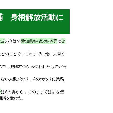
捕 身柄解放活動に
違反
の容疑で
愛知県警稲沢警察署
に
逮
たとのことで，これまでに他に大麻や
ので，興味本位から使われたものだっ
くない人数がおり，Aの代わりに業務
士
はAの妻から，このままでは店を畳
相談を受けた。