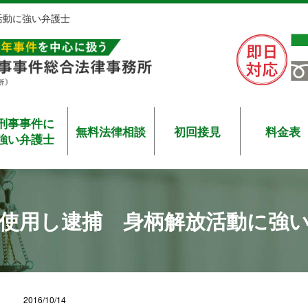
活動に強い弁護士
刑事事件に
無料法律相談
初回接見
料金表
強い弁護士
使用し逮捕 身柄解放活動に強
2016/10/14