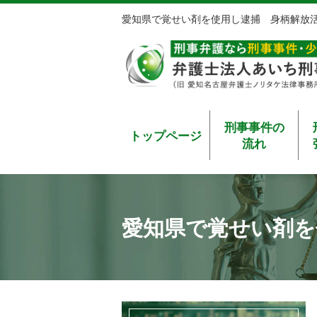
愛知県で覚せい剤を使用し逮捕 身柄解放
刑事事件の
トップページ
流れ
愛知県で覚せい剤を