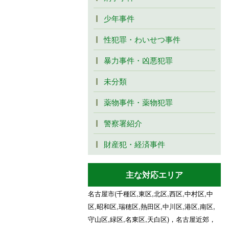
少年事件
性犯罪・わいせつ事件
暴力事件・凶悪犯罪
未分類
薬物事件・薬物犯罪
警察署紹介
財産犯・経済事件
主な対応エリア
名古屋市(千種区,東区,北区,西区,中村区,中
区,昭和区,瑞穂区,熱田区,中川区,港区,南区,
守山区,緑区,名東区,天白区)，名古屋近郊，