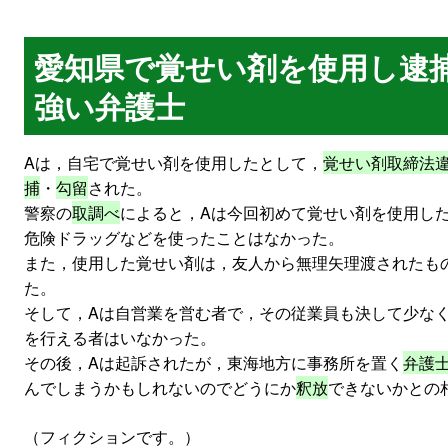
愛知県で覚せい剤を使用し逮
強い弁護士
Aは，自宅で覚せい剤を使用したとして，
覚せい剤取締法
捕
・
勾留
された。
警察の
取調べ
によると，Aは今回初めて覚せい剤を使用し
危険ドラッグなどを使ったことはなかった。
また，使用した覚せい剤は，友人から無理矢理渡されたも
た。
そして，Aは自営業を営む者で，その従業員も決して少な
を行える者はいなかった。
その後，Aは起訴されたが，東海地方に事務所を置く
弁護
んでしまうかもしれないのでどうにか
釈放
できないかとの
（フィクションです。）