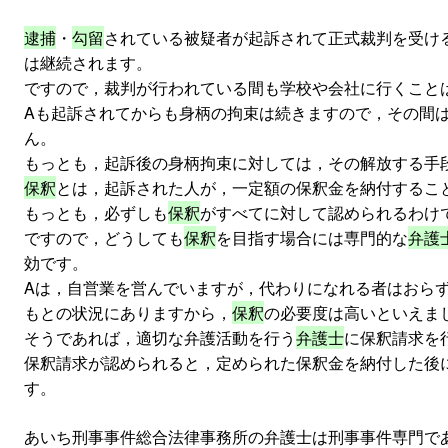
逮捕
・
勾留
されている被疑者が起訴されて正式裁判を受け
は継続されます。
ですので，裁判が行われている間も学校や会社に行くこと
Aも起訴されてからも身柄の拘束は続きますので，その間
ん。
もっとも，起訴後の身柄拘束に対しては，その解放する手
保釈
とは，起訴された人が，一定額の保釈金を納付するこ
もっとも，必ずしも
保釈
がすべてに対して認められるわけ
ですので，どうしても
保釈
を目指す場合には専門的な
弁護
効です。
Aは，自営業を営んでいますが，代わりになれる者はおら
もとの状況にありますから，
保釈
の必要度は高いといえま
そうであれば，適切な弁護活動を行う
弁護士
に保釈請求を
保釈請求が認められると，定められた保釈金を納付した後
す。
あいち刑事事件総合法律事務所の弁護士は刑事事件専門で