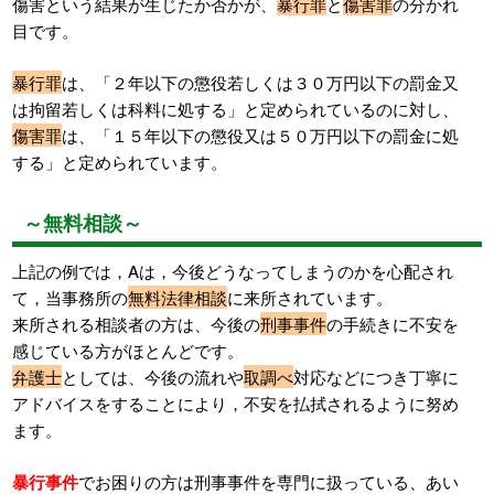
傷害という結果が生じたか否かが、
暴行罪
と
傷害罪
の分かれ
目です。
暴行罪
は、「２年以下の懲役若しくは３０万円以下の罰金又
は拘留若しくは科料に処する」と定められているのに対し、
傷害罪
は、「１５年以下の懲役又は５０万円以下の罰金に処
する」と定められています。
～無料相談～
上記の例では，Aは，今後どうなってしまうのかを心配され
て，当事務所の
無料法律相談
に来所されています。
来所される相談者の方は、今後の
刑事事件
の手続きに不安を
感じている方がほとんどです。
弁護士
としては、今後の流れや
取調べ
対応などにつき丁寧に
アドバイスをすることにより，不安を払拭されるように努め
ます。
暴行事件
でお困りの方は刑事事件を専門に扱っている、あい