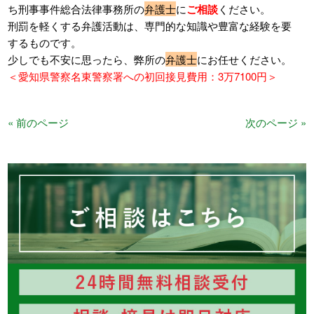
ち刑事事件総合法律事務所の
弁護士
に
ご相談
ください。
刑罰を軽くする弁護活動は、専門的な知識や豊富な経験を要
するものです。
少しでも不安に思ったら、弊所の
弁護士
にお任せください。
＜愛知県警察名東警察署への初回接見費用：3万7100円＞
« 前のページ
次のページ »