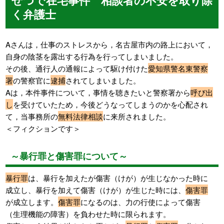
く弁護士
Aさんは，仕事のストレスから，名古屋市内の路上において，
自身の陰茎を露出する行為を行ってしまいました。
その後、通行人の通報によって駆け付けた
愛知県警名東警察
署
の警察官に
逮捕
されてしまいました。
Aは，本件事件について，事情を聴きたいと警察署から
呼び出
し
を受けていたため，今後どうなってしまうのかを心配され
て，当事務所の
無料法律相談
に来所されました。
＜フィクションです＞
～暴行罪と傷害罪について～
暴行罪
は、暴行を加えたが傷害（けが）が生じなかった時に
成立し、暴行を加えて傷害（けが）が生じた時には、
傷害罪
が成立します。
傷害罪
になるのは、力の行使によって傷害
（生理機能の障害）を負わせた時に限られます。