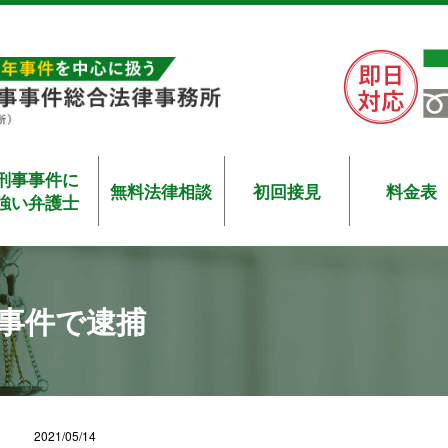
刑事事件に
無料法律相談
初回接見
料金表
強い弁護士
事件で逮捕
2021/05/14