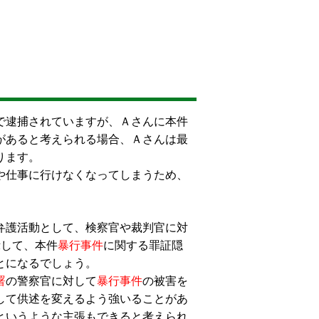
で逮捕されていますが、Ａさんに本件
があると考えられる場合、Ａさんは最
ります。
や仕事に行けなくなってしまうため、
弁護活動として、検察官や裁判官に対
示して、本件
暴行事件
に関する罪証隠
とになるでしょう。
署
の警察官に対して
暴行事件
の被害を
して供述を変えるよう強いることがあ
というような主張もできると考えられ