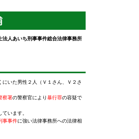
捕
士法人あいち刑事事件総合法律事務所
くにいた男性２人（Ｖ１さん、Ｖ２さ
警察署
の警察官により
暴行罪
の容疑で
話しています。
刑事事件
に強い法律事務所への法律相