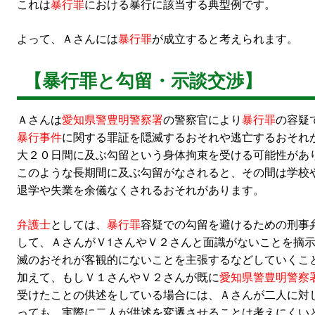
これは
暴行罪
における暴行に該当する典型例です。
よって、Ａさんには
暴行罪
が成立すると考えられます。
【暴行罪と勾留・示談交渉】
Ａさんは
愛知県警豊明警察署
の警察官により
暴行罪
の容疑
暴行事件
に関する罪証を隠滅するおそれや逃亡するおそれ
大２０日間に及ぶ勾留という身体拘束を受ける可能性があ
このような長期間に及ぶ勾留がなされると、その間は学校
退学や失業を余儀なくされるおそれがあります。
弁護士
としては、
暴行罪
容疑での勾留を避けるための刑事
して、ＡさんがＶ1さんやＶ２さんと面識がないことを摘
滅のおそれが客観的にないことを主張するなどしていくこ
加えて、もしＶ１さんやＶ２さんが既に
愛知県警豊明警察
受けたことの供述をしている場合には、Ａさんが二人に対
っても、実際に二人が供述を変遷させることは考えにくい