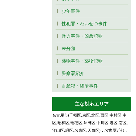
少年事件
性犯罪・わいせつ事件
暴力事件・凶悪犯罪
未分類
薬物事件・薬物犯罪
警察署紹介
財産犯・経済事件
主な対応エリア
名古屋市(千種区,東区,北区,西区,中村区,中
区,昭和区,瑞穂区,熱田区,中川区,港区,南区,
守山区,緑区,名東区,天白区)，名古屋近郊，