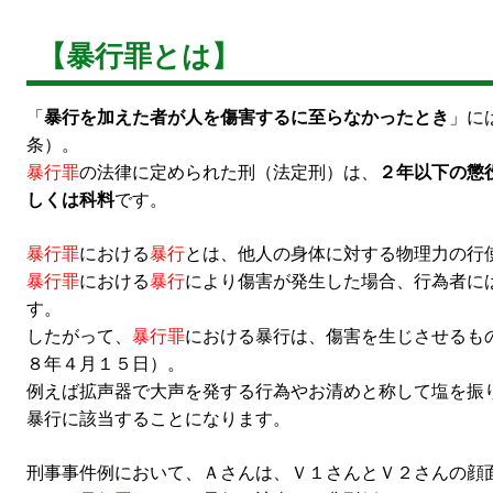
【暴行罪とは】
「
暴行を加えた者が人を傷害するに至らなかったとき
」に
条）。
暴行罪
の法律に定められた刑（法定刑）は、
２年以下の懲
しくは科料
です。
暴行罪
における
暴行
とは、他人の身体に対する物理力の行
暴行罪
における
暴行
により傷害が発生した場合、行為者に
す。
したがって、
暴行罪
における暴行は、傷害を生じさせるも
８年４月１５日）。
例えば拡声器で大声を発する行為やお清めと称して塩を振
暴行に該当することになります。
刑事事件例において、Ａさんは、Ｖ１さんとＶ２さんの顔