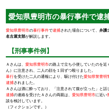
愛知県豊明市の暴行事件で逮
愛知県豊明市
の
暴行事件
で
逮捕
された場合について、
弁護
名古屋支部
が解説します。
【刑事事件例】
Ａさんは、
愛知県豊明市
の路上で立ち小便していたのを近
ん）に注意され、二人の顔を１回ずつ殴りました。
暴行
を受けた二人の通報により、駆け付けた
愛知県警豊明
逮捕
されました。
Ａさんは酒に酔っており、「注意されて腹が立った」と
逮捕
の連絡を受けたＡさんの両親は、
愛知県豊明市
に近い
談を検討しています。
（フィクションです。）