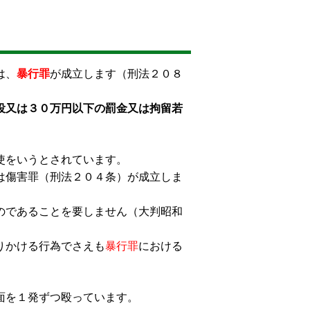
は、
暴行罪
が成立します（刑法２０８
役又は３０万円以下の罰金又は拘留若
使をいうとされています。
は傷害罪（刑法２０４条）が成立しま
のであることを要しません（大判昭和
りかける行為でさえも
暴行罪
における
面を１発ずつ殴っています。