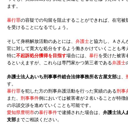
ます。
暴行罪
の容疑での勾留を阻止することができれば、在宅被
を受けることになるでしょう。
そして身柄解放活動のあとには、
弁護士
と協力し、Ａさん
官に対して寛大な処分をするよう働きかけていくことも考
特に
不起訴処分獲得を目指す
場合には、
暴行
を受けた被害
るといえますが、これらは専門家かつ第三者である
弁護士
弁護士法人あいち刑事事件総合法律事務所名古屋支部
は、
す。
暴行罪
を犯した方の刑事弁護活動を行った実績のある
刑事
また、
刑事事件
例においては被害者が２名いることが特徴
の示談交渉を進めていくことも可能です。
愛知県豊明市
の
暴行事件
で逮捕された場合は、
弁護士法人
支部
までご相談ください。