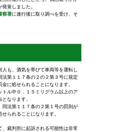
が発覚しました。
警察署
に連行後に取り調べを受け、そ
何人も、酒気を帯びて車両等を運転し
同法第１１７条の２の２第３号に規定
罰金に処せられることになります。
ットル中０．１５ミリグラム以上のア
転となります。
、同法第１１７条の２第１号の罰則が
処せられることになります。
て、裁判所に起訴される可能性は非常