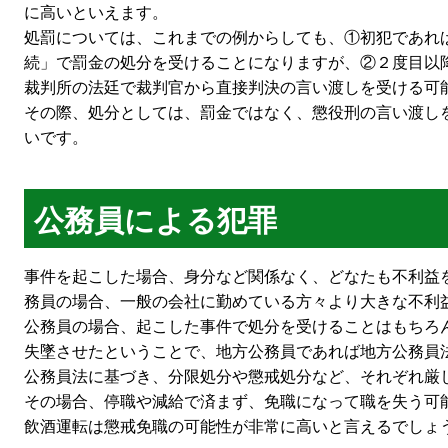
に高いといえます。
処罰については、これまでの例からしても、①初犯であれ
続」で罰金の処分を受けることになりますが、②２度目以
裁判所の法廷で裁判官から直接判決の言い渡しを受ける可
その際、処分としては、罰金ではなく、懲役刑の言い渡し
いです。
公務員による犯罪
事件を起こした場合、身分など関係なく、どなたも不利益
務員の場合、一般の会社に勤めている方々より大きな不利
公務員の場合、起こした事件で処分を受けることはもちろ
失墜させたということで、地方公務員であれば地方公務員
公務員法に基づき、分限処分や懲戒処分など、それぞれ厳
その場合、停職や減給で済まず、免職になって職を失う可
飲酒運転は懲戒免職の可能性が非常に高いと言えるでしょ