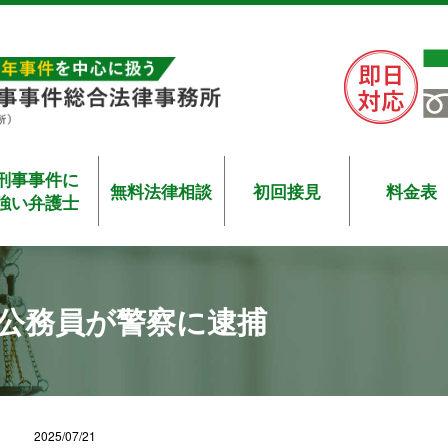
刑事事件に
無料法律相談
初回接見
料金表
強い弁護士
公務員が警察に逮捕
2025/07/21