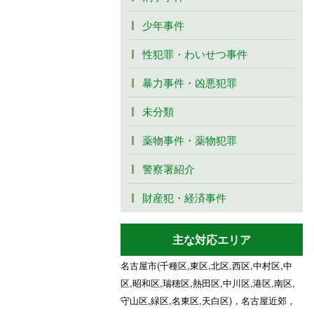
少年事件
性犯罪・わいせつ事件
暴力事件・凶悪犯罪
未分類
薬物事件・薬物犯罪
警察署紹介
財産犯・経済事件
主な対応エリア
名古屋市(千種区,東区,北区,西区,中村区,中
区,昭和区,瑞穂区,熱田区,中川区,港区,南区,
守山区,緑区,名東区,天白区)，名古屋近郊，