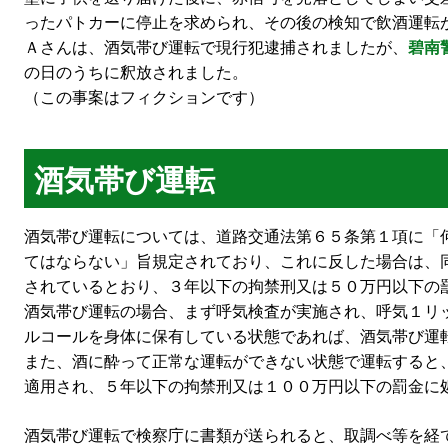
ったパトカーに停止を求められ、その後の検知で飲酒運転
Ａさんは、酒気帯び運転で現行犯逮捕されましたが、
碧南
の日のうちに釈放されました。
（この事案はフィクションです）
酒気帯び運転
酒気帯び運転については、道路交通法第６５条第１項に「
てはならない」旨規定されており、これに反した場合は、
されているとおり、３年以下の拘禁刑又は５０万円以下の
酒気帯び運転の場合、まず呼気検査が実施され、呼気１リ
ルコールを身体に保有している状態であれば、酒気帯び運
また、酒に酔って正常な運転ができない状態で運転すると
適用され、５年以下の拘禁刑又は１００万円以下の罰金に
酒気帯び運転で検察庁に書類が送られると、取調べ等を経