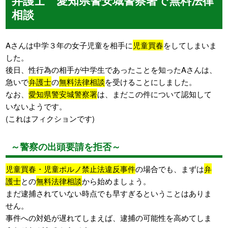
相談
Aさんは中学３年の女子児童を相手に
児童買春
をしてしまいま
した。
後日、性行為の相手が中学生であったことを知ったAさんは、
急いで
弁護士
の
無料法律相談
を受けることにしました。
なお、
愛知県警安城警察署
は、まだこの件について認知して
いないようです。
(これはフィクションです)
～警察の出頭要請を拒否～
児童買春・児童ポルノ禁止法違反事件
の場合でも、まずは
弁
護士
との
無料法律相談
から始めましょう。
まだ逮捕されていない時点でも早すぎるということはありま
せん。
事件への対処が遅れてしまえば、逮捕の可能性を高めてしま