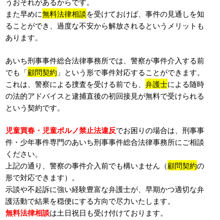
うおそれがあるからです。
また早めに
無料法律相談
を受けておけば、事件の見通しを知
ることができ、過度な不安から解放されるというメリットも
あります。
あいち刑事事件総合法律事務所では、警察が事件介入する前
でも「
顧問契約
」という形で事件対応することができます。
これは、警察による捜査を受ける前でも、
弁護士
による随時
の法的アドバイスと逮捕直後の初回接見が無料で受けられる
という契約です。
児童買春・児童ポルノ禁止法違反
でお困りの場合は、刑事事
件・少年事件専門のあいち刑事事件総合法律事務所にご相談
ください。
上記の通り、警察の事件介入前でも構いません（
顧問契約
の
形で対応できます）。
示談や不起訴に強い経験豊富な弁護士が、早期かつ適切な弁
護活動で結果を穏便にする方向で尽力いたします。
無料法律相談
は土日祝日も受け付けております。