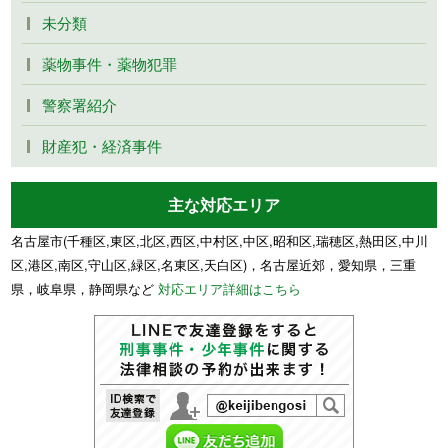
未分類
薬物事件・薬物犯罪
警察署紹介
財産犯・経済事件
主な対応エリア
名古屋市(千種区,東区,北区,西区,中村区,中区,昭和区,瑞穂区,熱田区,中川
区,港区,南区,守山区,緑区,名東区,天白区)，名古屋近郊，愛知県，三重
県，岐阜県，静岡県など
対応エリア詳細はこちら