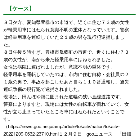
【ケース】
８日夕方、愛知県豊橋市の市道で、近くに住む７３歳の女性
が軽乗用車にはねられ意識不明の重体となっています。警察
は軽乗用車を運転していた２１歳の男を現行犯逮捕しまし
た。
８日午後５時すぎ、豊橋市瓜郷町の市道で、近くに住む７３
歳の女性が、南から来た軽乗用車にはねられました。
女性は病院に運ばれましたが、意識不明の重体です。
軽乗用車を運転していたのは、市内に住む自称・会社員の２
１歳の男で、事故を起こしたあと自ら１１０番通報し、過失
運転致傷の現行犯で逮捕されました。
現場は、田んぼや畑に囲まれた道幅の狭い直線道路です。
警察によりますと、現場には女性の自転車が倒れていて、女
性が立ち止まっていたところ車にはねられたということで
す。
（https://news.goo.ne.jp/amp/article/tokaitv/nation/tokaitv-
20221209-0632-23710.html１２月９日 gooニュース 「田畑