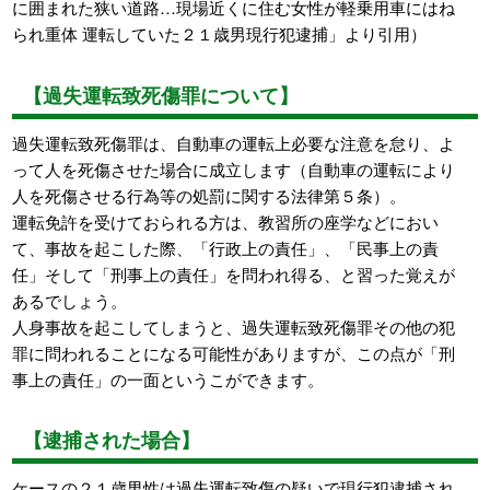
に囲まれた狭い道路…現場近くに住む女性が軽乗用車にはね
られ重体 運転していた２１歳男現行犯逮捕」より引用）
【過失運転致死傷罪について】
過失運転致死傷罪は、自動車の運転上必要な注意を怠り、よ
って人を死傷させた場合に成立します（自動車の運転により
人を死傷させる行為等の処罰に関する法律第５条）。
運転免許を受けておられる方は、教習所の座学などにおい
て、事故を起こした際、「行政上の責任」、「民事上の責
任」そして「刑事上の責任」を問われ得る、と習った覚えが
あるでしょう。
人身事故を起こしてしまうと、過失運転致死傷罪その他の犯
罪に問われることになる可能性がありますが、この点が「刑
事上の責任」の一面というこができます。
【逮捕された場合】
ケースの２１歳男性は過失運転致傷の疑いで現行犯逮捕され