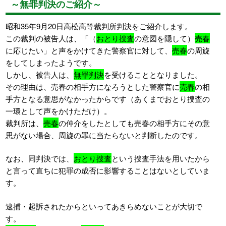
～無罪判決のご紹介～
昭和35年9月20日高松高等裁判所判決をご紹介します。
この裁判の被告人は、「（
おとり捜査
の意図を隠して）
売春
に応じたい」と声をかけてきた警察官に対して、
売春
の周旋
をしてしまったようです。
しかし、被告人は、
無罪判決
を受けることとなりました。
その理由は、売春の相手方になろうとした警察官に
売春
の相
手方となる意思がなかったからです（あくまでおとり捜査の
一環として声をかけただけ）。
裁判所は、
売春
の仲介をしたとしても売春の相手方にその意
思がない場合、周旋の罪に当たらないと判断したのです。
なお、同判決では、
おとり捜査
という捜査手法を用いたから
と言って直ちに犯罪の成否に影響することはないとしていま
す。
逮捕・起訴されたからといってあきらめないことが大切で
す。