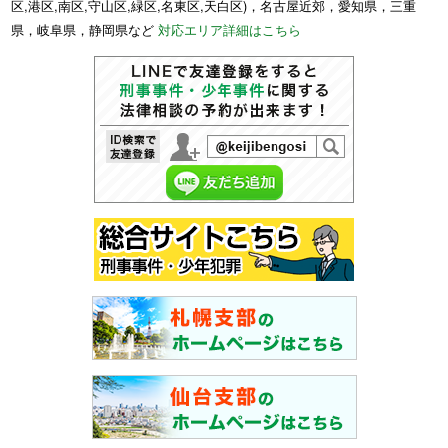
区,港区,南区,守山区,緑区,名東区,天白区)，名古屋近郊，愛知県，三重
県，岐阜県，静岡県など
対応エリア詳細はこちら