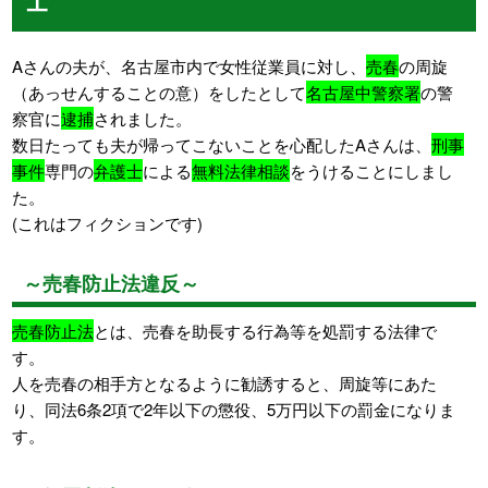
Aさんの夫が、名古屋市内で女性従業員に対し、
売春
の周旋
（あっせんすることの意）をしたとして
名古屋中警察署
の警
察官に
逮捕
されました。
数日たっても夫が帰ってこないことを心配したAさんは、
刑事
事件
専門の
弁護士
による
無料法律相談
をうけることにしまし
た。
(これはフィクションです)
～売春防止法違反～
売春防止法
とは、売春を助長する行為等を処罰する法律で
す。
人を売春の相手方となるように勧誘すると、周旋等にあた
り、同法6条2項で2年以下の懲役、5万円以下の罰金になりま
す。