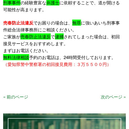
刑事事件
の経験豊富な
弁護士
に依頼することで、道が開ける
可能性が高まります。
売春防止法違反
でお困りの場合は、
無罪
に強いあいち刑事事
件総合法律事務所にご相談ください。
ご家族が
売春防止法違反
で
逮捕
されてしまった場合は、初回
接見サービスをおすすめします。
まずはお電話ください。
無料法律相談
予約のお電話は、24時間受付しております。
（愛知県警中警察署の初回接見費用：３万５５００円）
« 前のページ
次のページ »