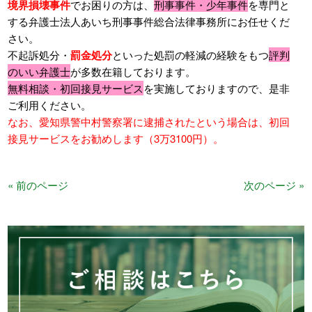
境界損壊事件
でお困りの方は、
刑事事件・少年事件
を専門と
する弁護士法人あいち刑事事件総合法律事務所にお任せくだ
さい。
不起訴処分・
罰金処分
といった処罰の軽減の経験をもつ
評判
のいい弁護士
が多数在籍しております。
無料相談・初回接見サービス
を実施しておりますので、是非
ご利用ください。
なお、愛知県警中村警察署に逮捕されたという場合は、初回
接見サービスをお勧めします（3万3100円）。
« 前のページ
次のページ »