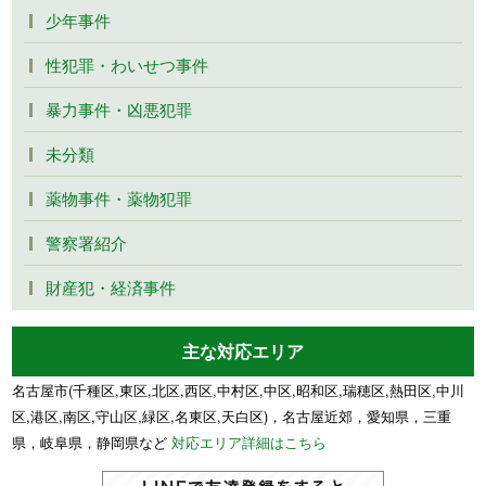
少年事件
性犯罪・わいせつ事件
暴力事件・凶悪犯罪
未分類
薬物事件・薬物犯罪
警察署紹介
財産犯・経済事件
主な対応エリア
名古屋市(千種区,東区,北区,西区,中村区,中区,昭和区,瑞穂区,熱田区,中川
区,港区,南区,守山区,緑区,名東区,天白区)，名古屋近郊，愛知県，三重
県，岐阜県，静岡県など
対応エリア詳細はこちら