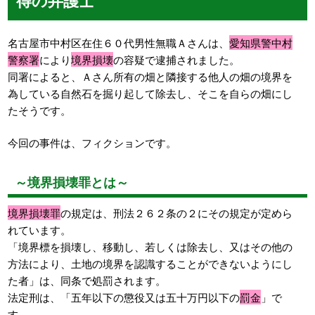
名古屋市中村区在住６０代男性無職Ａさんは、
愛知県警中村
警察署
により
境界損壊
の容疑で逮捕されました。
同署によると、Ａさん所有の畑と隣接する他人の畑の境界を
為している自然石を掘り起して除去し、そこを自らの畑にし
たそうです。
今回の事件は、フィクションです。
～境界損壊罪とは～
境界損壊罪
の規定は、刑法２６２条の２にその規定が定めら
れています。
「境界標を損壊し、移動し、若しくは除去し、又はその他の
方法により、土地の境界を認識することができないようにし
た者」は、同条で処罰されます。
法定刑は、「五年以下の懲役又は五十万円以下の
罰金
」で
す。