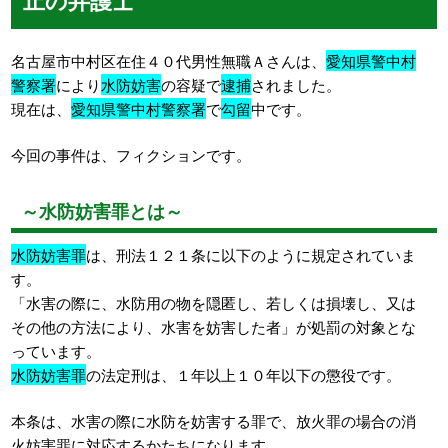
名古屋市中村区在住４０代男性無職Ａさんは、
愛知県警中村
警察署
により
水防妨害
の容疑で
逮捕
されました。
現在は、
愛知県警中村警察署
で
勾留
中です。
今回の事件は、フィクションです。
～水防妨害罪とは～
水防妨害罪
は、刑法１２１条に以下のように規定されていま
す。
「水害の際に、水防用の物を隠匿し、若しくは損壊し、又は
その他の方法により、水害を妨害した者」が処罰の対象とな
っています。
水防妨害罪
の法定刑は、１年以上１０年以下の懲役です。
本条は、水害の際に水防を妨害する罪で、放火罪の場合の消
火妨害罪に対応するかたちになります。