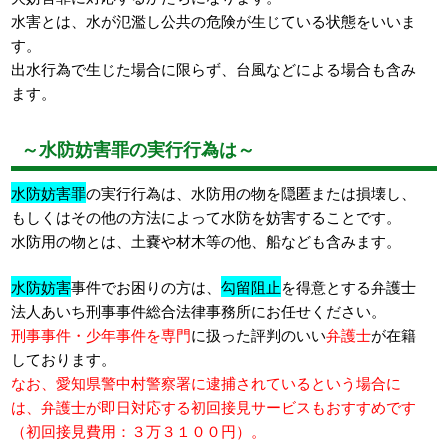
水害とは、水が氾濫し公共の危険が生じている状態をいいま
す。
出水行為で生じた場合に限らず、台風などによる場合も含み
ます。
～水防妨害罪の実行行為は～
水防妨害罪
の実行行為は、水防用の物を隠匿または損壊し、
もしくはその他の方法によって水防を妨害することです。
水防用の物とは、土嚢や材木等の他、船なども含みます。
水防妨害
事件でお困りの方は、
勾留阻止
を得意とする弁護士
法人あいち刑事事件総合法律事務所にお任せください。
刑事事件・少年事件を専門
に扱った評判のいい
弁護士
が在籍
しております。
なお、愛知県警中村警察署に逮捕されているという場合に
は、弁護士が即日対応する初回接見サービスもおすすめです
（初回接見費用：３万３１００円）。