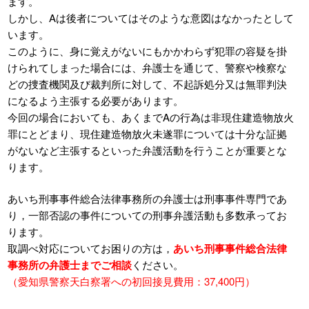
ます。
しかし、Aは後者についてはそのような意図はなかったとして
います。
このように、身に覚えがないにもかかわらず犯罪の容疑を掛
けられてしまった場合には、弁護士を通じて、警察や検察な
どの捜査機関及び裁判所に対して、不起訴処分又は無罪判決
になるよう主張する必要があります。
今回の場合においても、あくまでAの行為は非現住建造物放火
罪にとどまり、現住建造物放火未遂罪については十分な証拠
がないなど主張するといった弁護活動を行うことが重要とな
ります。
あいち刑事事件総合法律事務所の弁護士は刑事事件専門であ
り，一部否認の事件についての刑事弁護活動も多数承ってお
ります。
取調べ対応についてお困りの方は，
あいち刑事事件総合法律
事務所の弁護士までご相談
ください。
（愛知県警察天白察署への初回接見費用：37,400円）