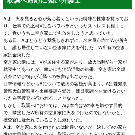
Aは、火を見ると心が落ち着くといった特殊な性癖を持ってお
り、仕事での上司Vにるパワハラといったストレスも相まっ
て、近いうちに空き家にでも放火しようと思っていた。
ある日、Aはとうとう我慢しきれずに、名古屋市内でWが所有
し、誰も居住していない空き家に火を付けた、W所有の空き
家は全焼した。
空き家の隣には、Vが居住する家があり、放火当時Vら一家が
就寝中であったが、幸いにも消防活動の結果、空き家の全焼
以外にV宅のほか近隣への被害は出なかった。
目撃情報などからAについて放火の容疑が高まり、Aは愛知県
警察天白警察署へ出頭要請を受け、連日取調べを受けるとい
った在宅捜査が行われることとなった。
しかし、取調べにおいては、Aは本当はVの家を燃やす目的
で、隣接したW所有の空き家に火をつけたのではないかと、
捜査官に疑われていることに気付いた。
Aは、空き家に火を付けたのは間違いないが、決してVの家を
燃やす目的はなかったが、取調べでどうしたらいいのか不安