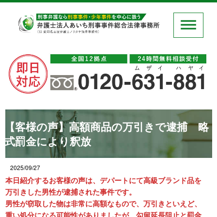
【客様の声】高額商品の万引きで逮捕 略
式罰金により釈放
2025/09/27
本日紹介するお客様の声は、デパートにて高級ブランド品を
万引きした男性が逮捕された事件です。
男性が窃取した物は非常に高額なもので、万引きといえど、
重い処分になる可能性がありましたが、勾留延長阻止と罰金