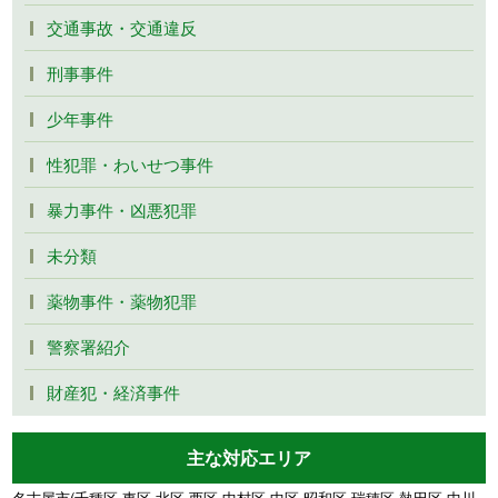
交通事故・交通違反
刑事事件
少年事件
性犯罪・わいせつ事件
暴力事件・凶悪犯罪
未分類
薬物事件・薬物犯罪
警察署紹介
財産犯・経済事件
主な対応エリア
名古屋市(千種区,東区,北区,西区,中村区,中区,昭和区,瑞穂区,熱田区,中川