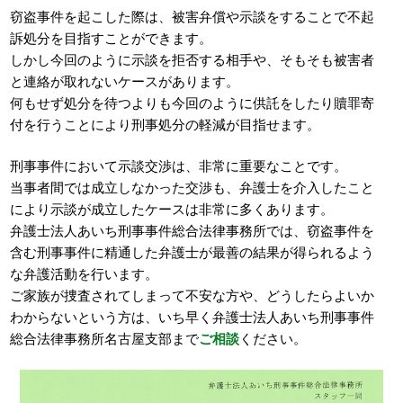
窃盗事件を起こした際は、被害弁償や示談をすることで不起
訴処分を目指すことができます。
しかし今回のように示談を拒否する相手や、そもそも被害者
と連絡が取れないケースがあります。
何もせず処分を待つよりも今回のように供託をしたり贖罪寄
付を行うことにより刑事処分の軽減が目指せます。
刑事事件において示談交渉は、非常に重要なことです。
当事者間では成立しなかった交渉も、弁護士を介入したこと
により示談が成立したケースは非常に多くあります。
弁護士法人あいち刑事事件総合法律事務所では、窃盗事件を
含む刑事事件に精通した弁護士が最善の結果が得られるよう
な弁護活動を行います。
ご家族が捜査されてしまって不安な方や、どうしたらよいか
わからないという方は、いち早く弁護士法人あいち刑事事件
総合法律事務所名古屋支部まで
ご相談
ください。