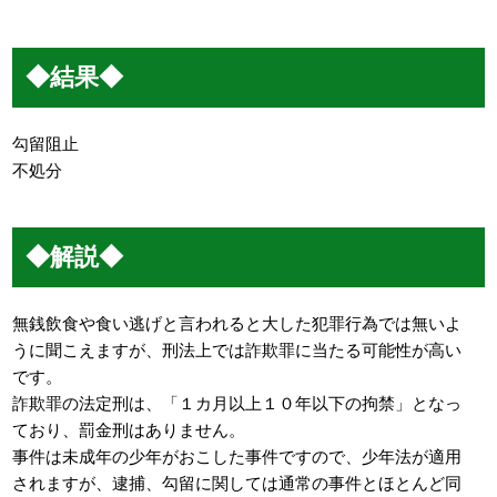
◆結果◆
勾留阻止
不処分
◆解説◆
無銭飲食や食い逃げと言われると大した犯罪行為では無いよ
うに聞こえますが、刑法上では詐欺罪に当たる可能性が高い
です。
詐欺罪の法定刑は、「１カ月以上１０年以下の拘禁」となっ
ており、罰金刑はありません。
事件は未成年の少年がおこした事件ですので、少年法が適用
されますが、逮捕、勾留に関しては通常の事件とほとんど同