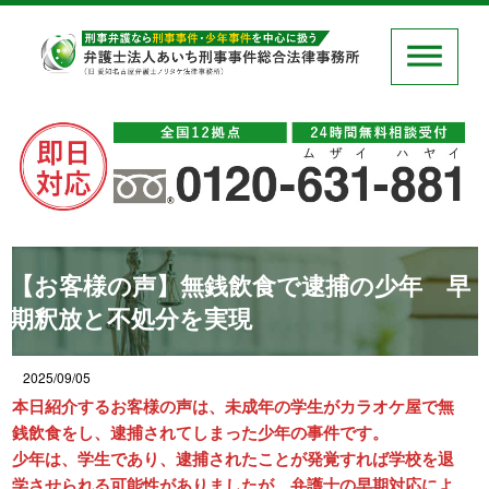
【お客様の声】無銭飲食で逮捕の少年 早
期釈放と不処分を実現
2025/09/05
本日紹介するお客様の声は、未成年の学生がカラオケ屋で無
銭飲食をし、逮捕されてしまった少年の事件です。
少年は、学生であり、逮捕されたことが発覚すれば学校を退
学させられる可能性がありましたが、弁護士の早期対応によ