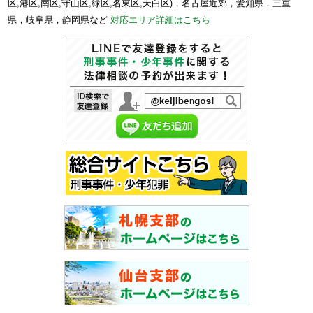
区,港区,南区,守山区,緑区,名東区,天白区)，名古屋近郊，愛知県，三重
県，岐阜県，静岡県など
対応エリア詳細はこちら