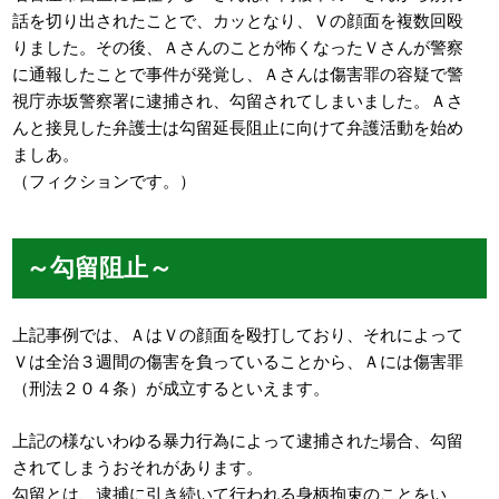
話を切り出されたことで、カッとなり、Ｖの顔面を複数回殴
りました。その後、Ａさんのことが怖くなったＶさんが警察
に通報したことで事件が発覚し、Ａさんは傷害罪の容疑で警
視庁赤坂警察署に逮捕され、勾留されてしまいました。Ａさ
んと接見した弁護士は勾留延長阻止に向けて弁護活動を始め
ましあ。
（フィクションです。）
～勾留阻止～
上記事例では、ＡはＶの顔面を殴打しており、それによって
Ｖは全治３週間の傷害を負っていることから、Ａには傷害罪
（刑法２０４条）が成立するといえます。
上記の様ないわゆる暴力行為によって逮捕された場合、勾留
されてしまうおそれがあります。
勾留とは、逮捕に引き続いて行われる身柄拘束のことをい