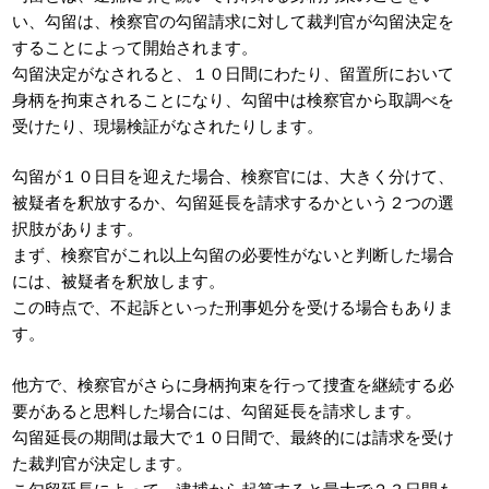
い、勾留は、検察官の勾留請求に対して裁判官が勾留決定を
することによって開始されます。
勾留決定がなされると、１０日間にわたり、留置所において
身柄を拘束されることになり、勾留中は検察官から取調べを
受けたり、現場検証がなされたりします。
勾留が１０日目を迎えた場合、検察官には、大きく分けて、
被疑者を釈放するか、勾留延長を請求するかという２つの選
択肢があります。
まず、検察官がこれ以上勾留の必要性がないと判断した場合
には、被疑者を釈放します。
この時点で、不起訴といった刑事処分を受ける場合もありま
す。
他方で、検察官がさらに身柄拘束を行って捜査を継続する必
要があると思料した場合には、勾留延長を請求します。
勾留延長の期間は最大で１０日間で、最終的には請求を受け
た裁判官が決定します。
こ勾留延長によって、逮捕から起算すると最大で２３日間も