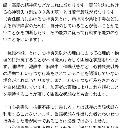
態・高度の精神病などがこれに当たります。責任能力におけ
る心神喪失（刑法３９条１項）とは若干意味が異なります
（責任能力における心神喪失とは、精神病や薬物中毒などに
よる精神障害のために、自分のしていることが善いことか悪
いことかを判断したり、その能力に従って行動する能力のな
いことをいいます）。
「抗拒不能」とは、心神喪失以外の理由によって心理的・物
理的に抵抗することが不可能又は著しく困難な状態をいいま
す。睡眠中、泥酔中、麻酔中、催眠状態など、心神喪失以外
の理由でわいせつな行為をされていることを認識していない
場合がこれに当たります。また、わいせつな行為をされるこ
と自体認識していても、加害者の言動によりこれを拒むこと
を期待することが著しく困難な状態なども含まれます。
「（心身喪失・抗拒不能に）乗じる」とは既存の当該状態を
利用することをいいます。当該状態を作出した者とわいせつ
行為をした者が同一であることは必要ではありません。
「（心神喪失・抗拒不能）にさせる」手段には制限はありま