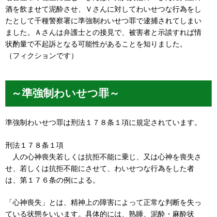
酒を飲ませて泥酔させ、Ｖさんに対してわいせつな行為をし
たとして千種警察署に準強制わいせつ罪で逮捕されてしまい
ました。Ａさんは弁護士との接見で、被害者と示談すれば情
状酌量で不起訴となる可能性があることを知りました。
（フィクションです）
～準強制わいせつ罪～
準強制わいせつ罪は刑法１７８条１項に規定されています。
刑法１７８条１項
人の心神喪失若しくは抗拒不能に乗じ、又は心神を喪失さ
せ、若しくは抗拒不能にさせて、わいせつな行為をした者
は、第１７６条の例による。
「心神喪失」とは、精神上の障害によって正常な判断を失っ
ている状態をいいます。具体的には、熟睡、泥酔・麻酔状