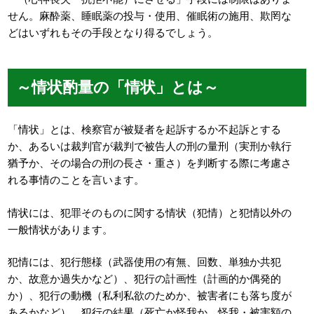
せん。麻酔薬、睡眠薬の投与・使用、催眠術の施用、欺罔な
どはいずれもその手段となり得るでしょう。
～情状酌量の「情状」とは～
「情状」とは、検察官が被疑者を起訴するか不起訴とする
か、あるいは裁判官が裁判で被告人の刑の量刑（実刑か執行
猶予か、その場合の刑の長さ・重さ）を判断する際に考慮さ
れる事情のことを言います。
情状には、犯罪そのものに関する情状（犯情）と犯情以外の
一般情状があります。
犯情には、犯行態様（武器使用の有無、回数、単独か共犯
か、故意か過失かなど）、犯行の計画性（計画的か偶発的
か）、犯行の動機（私利私欲のためか、被害者にも落ち度が
あるかなど）、犯行の結果（死亡か怪我か、怪我・被害額の