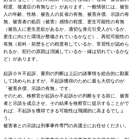
程度、後遺症の有無など）があります。一般情状には、被告
人の年齢、性格、被告人の反省の有無、被害弁償、示談の有
無、被害者の処罰（被害）感情の程度、更生可能性の有無
（被告人に更生意欲があるか、適切な身元引受人がいるか、
更生に向けた環境が整備されているかなど）、再犯可能性の
有無（前科・前歴をどの程度有しているか、常習性が認めら
れるか、犯行の原因は消滅しているか・縁は切れているかな
ど）があります。
起訴ＯＲ不起訴、量刑の判断は上記の諸事情を総合的に勘案
して決められますが、不起訴獲得のために最も大切なのが
「被害弁償、示談の有無」です。
そのため、検察官が起訴か不起訴かの判断をする前に、被害
者と示談を成立させ、その結果を検察官に提示することがで
れば、不起訴を獲得できる可能性は飛躍的に高まるでしょ
う。
被害者との示談は刑事事件専門の弁護士にお任せください。