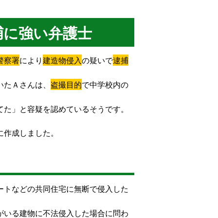
捕に強い弁護士
警察署
により
建造物侵入
の疑いで
逮捕
いたＡさんは、
盗撮目的
で中学校内の
てた」と容疑を認めているそうです。
に作成しました。
ートなどの共同住宅に無断で侵入した
がいる建物に不法侵入した場合に問わ