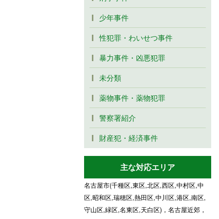
少年事件
性犯罪・わいせつ事件
暴力事件・凶悪犯罪
未分類
薬物事件・薬物犯罪
警察署紹介
財産犯・経済事件
主な対応エリア
名古屋市(千種区,東区,北区,西区,中村区,中
区,昭和区,瑞穂区,熱田区,中川区,港区,南区,
守山区,緑区,名東区,天白区)，名古屋近郊，