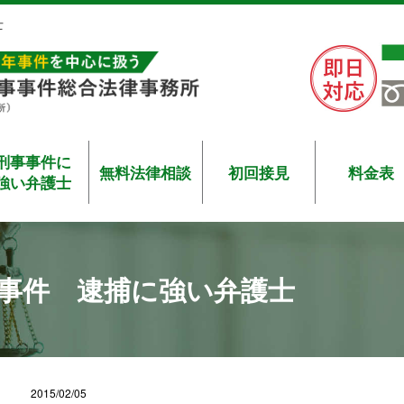
士
刑事事件に
無料法律相談
初回接見
料金表
強い弁護士
事件 逮捕に強い弁護士
2015/02/05