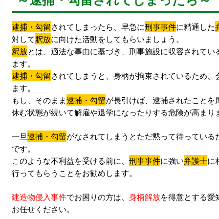
逮捕・勾留
されてしまったら、早急に
刑事事件
に精通した
対して
釈放
に向けた活動をしてもらいましょう。
釈放
とは、適法な事由に基づき、刑事施設に収容されてい
ます。
逮捕・勾留
されてしまうと、身柄が拘束されているため、
ます。
もし、そのまま
逮捕・勾留
が長引けば、逮捕されたことを
休む状態が続いて解雇や退学になったりする危険が高まり
一旦
逮捕・勾留
がなされてしまうとただ黙って待っている
です。
このような不利益を受ける前に、
刑事事件
に強い
弁護士
に
行ってもらうことをお勧めします。
建造物侵入事件
でお困りの方は、
身柄解放
を得意とする愛
お任せください。