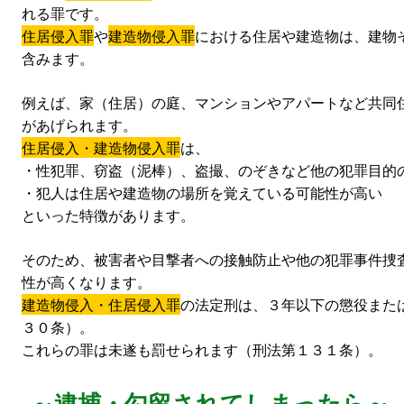
れる罪です。
住居侵入罪
や
建造物侵入罪
における住居や建造物は、建物
含みます。
例えば、家（住居）の庭、マンションやアパートなど共同
があげられます。
住居侵入・建造物侵入罪
は、
・性犯罪、窃盗（泥棒）、盗撮、のぞきなど他の犯罪目的
・犯人は住居や建造物の場所を覚えている可能性が高い
といった特徴があります。
そのため、被害者や目撃者への接触防止や他の犯罪事件捜
性が高くなります。
建造物侵入・住居侵入罪
の法定刑は、３年以下の懲役また
３０条）。
これらの罪は未遂も罰せられます（刑法第１３１条）。
～逮捕・勾留されてしまったら～