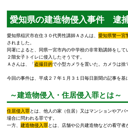
愛知県の建造物侵入事件 逮
愛知県稲沢市在住３０代男性講師Ａさんは、
愛知県警一宮
されました。
同署によると、同県一宮市内の中学校の非常勤講師をして
２階女子トイレに侵入したそうです。
Ａさんは、「
盗撮目的
で小型カメラを置いた。カメラは捨
今回の事件は、平成２７年１月３１日毎日新聞の記事を基
～建造物侵入・住居侵入罪とは～
住居侵入罪
とは、他人の家（住居）又はマンションやアパ
場合に問われる罪です。
一方、
建造物侵入罪
とは、店舗や公共建造物などの看守者