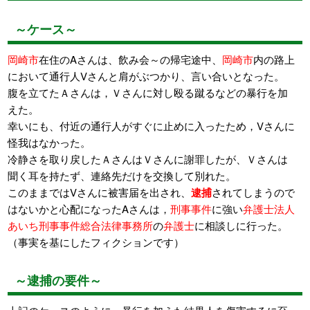
～ケース～
岡崎市
在住のAさんは、飲み会～の帰宅途中、
岡崎市
内の路上
において通行人Vさんと肩がぶつかり、言い合いとなった。
腹を立てたＡさんは，Ｖさんに対し殴る蹴るなどの暴行を加
えた。
幸いにも、付近の通行人がすぐに止めに入ったため，Vさんに
怪我はなかった。
冷静さを取り戻したＡさんはＶさんに謝罪したが、Ｖさんは
聞く耳を持たず、連絡先だけを交換して別れた。
このままではVさんに被害届を出され、
逮捕
されてしまうので
はないかと心配になったAさんは，
刑事事件
に強い
弁護士法人
あいち刑事事件総合法律事務所
の
弁護士
に相談しに行った。
（事実を基にしたフィクションです）
～逮捕の要件～