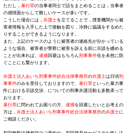
ただし，
暴行罪
の当事者同士で話をまとめることは，当事者
の感情面からして難しいケースが多いです。
こうした場合には，
弁護士
を立てることで，捜査機関から被
害者情報を入手した上で接触を図り，冷静に協議をするめた
りすることができるようになります。
また、上記のケースのように被害者の連絡先が分かっている
ような場合、被害者が警察に被害を訴える前に示談を纏める
ことが出来れば、
逮捕
回避はもちろん
刑事事件
化を未然に防
ぐことにも繋がります。
弁護士法人あいち刑事事件総合法律事務所
の
弁護士
は日頃
刑
事事件
のみを受任しておりますので、
暴行罪
といった暴力事
件における示談交渉、についての刑事弁護活動も多数承って
おります。
暴行罪
に問われてお困りの方、
逮捕
を回避したいとお考えの
方は，
弁護士法人あいち刑事事件総合法律事務所
の
弁護士
に
ご相談ください。
初回無料法律相談のご予約や、初回接見サービスのお申し込