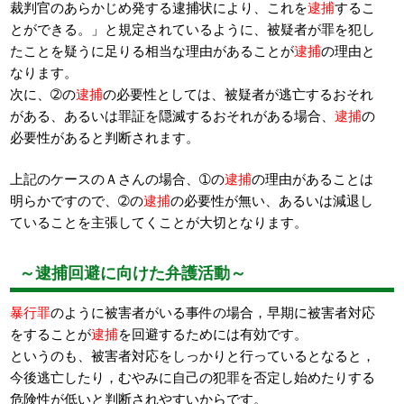
裁判官のあらかじめ発する逮捕状により、これを
逮捕
するこ
とができる。」と規定されているように、被疑者が罪を犯し
たことを疑うに足りる相当な理由があることが
逮捕
の理由と
なります。
次に、➁の
逮捕
の必要性としては、被疑者が逃亡するおそれ
がある、あるいは罪証を隠滅するおそれがある場合、
逮捕
の
必要性があると判断されます。
上記のケースのＡさんの場合、➀の
逮捕
の理由があることは
明らかですので、➁の
逮捕
の必要性が無い、あるいは減退し
ていることを主張してくことが大切となります。
～逮捕回避に向けた弁護活動～
暴行罪
のように被害者がいる事件の場合，早期に被害者対応
をすることが
逮捕
を回避するためには有効です。
というのも、被害者対応をしっかりと行っているとなると，
今後逃亡したり，むやみに自己の犯罪を否定し始めたりする
危険性が低いと判断されやすいからです。