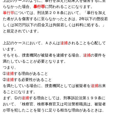
上記のケースのように、暴行を加えた結果人を傷害するに至
らなかった場合、
暴行罪
に問われることになります。
暴行罪
については、刑法第２０８条において、「暴行を加え
た者が人を傷害するに至らなかったときは、2年以下の懲役若
しくは30万円以下の罰金又は拘留若しくは科料に処する。」
と規定されています。
上記のケースにおいて、Ａさんは
逮捕
されることを心配して
います。
そもそも、捜査機関が被疑者を逮捕する場合、
逮捕
の要件を
満たしていることが必要となります。
つまり、
➀
逮捕
する理由があること
➁
逮捕
する必要性があること
を満たしている場合に、捜査機関としては被疑者を
逮捕
出来
ることになります。
まず、➀の
逮捕
する理由としては、刑事訴訟法第１９９条に
おいて、「検察官、検察事務官又は司法警察職員は、被疑者
が罪を犯したことを疑うに足りる相当な理由があるときは、