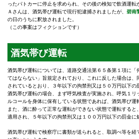
ったパトカーに停止を求められ、その後の検知で飲酒運転
Ａさんは、酒気帯び運転で現行犯逮捕されましたが、
碧南
の日のうちに釈放されました。
（この事案はフィクションです）
酒気帯び運転
酒気帯び運転については、道路交通法第６５条第１項に「
てはならない」旨規定されており、これに反した場合は、
されているとおり、３年以下の拘禁刑又は５０万円以下の
酒気帯び運転の場合、まず呼気検査が実施され、呼気１リ
ルコールを身体に保有している状態であれば、酒気帯び運
また、酒に酔って正常な運転ができない状態で運転すると
適用され、５年以下の拘禁刑又は１００万円以下の罰金に
酒気帯び運転で検察庁に書類が送られると、取調べ等を経