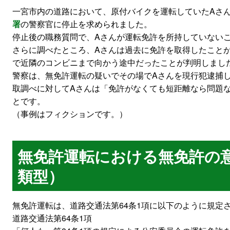
一宮市内の道路において、原付バイクを運転していたAさ
署
の警察官に停止を求められました。
停止後の職務質問で、Aさんが運転免許を所持していない
さらに調べたところ、Aさんは過去に免許を取得したこと
で近隣のコンビニまで向かう途中だったことが判明しまし
警察は、無免許運転の疑いでその場でAさんを現行犯逮捕
取調べに対してAさんは「免許がなくても短距離なら問題
とです。
（事例はフィクションです。）
無免許運転における無免許の
類型）
無免許運転は、道路交通法第64条1項に以下のように規定
道路交通法第64条1項