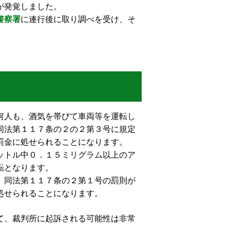
が発覚しました。
警察署
に連行後に取り調べを受け、そ
何人も、酒気を帯びて車両等を運転し
同法第１１７条の２の２第３号に規定
罰金に処せられることになります。
ットル中０．１５ミリグラム以上のア
転となります。
、同法第１１７条の２第１号の罰則が
処せられることになります。
て、裁判所に起訴される可能性は非常