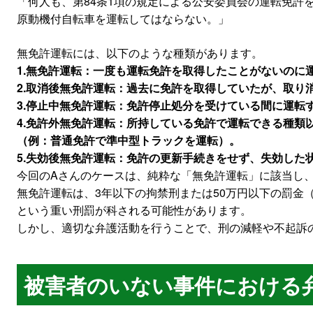
「何人も、第84条1項の規定による公安委員会の運転免許
原動機付自転車を運転してはならない。」
無免許運転には、以下のような種類があります。
1.無免許運転：一度も運転免許を取得したことがないのに
2.取消後無免許運転：過去に免許を取得していたが、取り
3.停止中無免許運転：免許停止処分を受けている間に運転
4.免許外無免許運転：所持している免許で運転できる種類
（例：普通免許で準中型トラックを運転）。
5.失効後無免許運転：免許の更新手続きをせず、失効した
今回のAさんのケースは、純粋な「無免許運転」に該当し
無免許運転は、3年以下の拘禁刑または50万円以下の罰金（道
という重い刑罰が科される可能性があります。
しかし、適切な弁護活動を行うことで、刑の減軽や不起訴
被害者のいない事件における