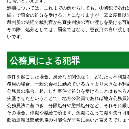
に高いといえます。
処罰については、これまでの例からしても、①初犯であれ
続」で罰金の処分を受けることになりますが、②２度目以
裁判所の法廷で裁判官から直接判決の言い渡しを受ける可
その際、処分としては、罰金ではなく、懲役刑の言い渡し
いです。
公務員による犯罪
事件を起こした場合、身分など関係なく、どなたも不利益
務員の場合、一般の会社に勤めている方々より大きな不利
公務員の場合、起こした事件で処分を受けることはもちろ
失墜させたということで、地方公務員であれば地方公務員
公務員法に基づき、分限処分や懲戒処分など、それぞれ厳
その場合、停職や減給で済まず、免職になって職を失う可
飲酒運転は懲戒免職の可能性が非常に高いと言えるでしょ