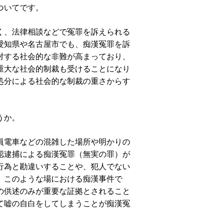
ついてです。
く、法律相談などで冤罪を訴えられる
愛知県や名古屋市でも、痴漢冤罪を訴
対する社会的な非難が高まっており、
重大な社会的制裁も受けることになり
処分による社会的な制裁の重さからす
うか。
員電車などの混雑した場所や明かりの
認逮捕による痴漢冤罪（無実の罪）が
行為と勘違いすることや、犯人でない
。このような場における痴漢事件で
の供述のみが重要な証拠とされること
て嘘の自白をしてしまうことが痴漢冤