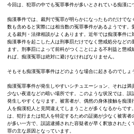
今回は、犯罪の中でも冤罪事件が多いとされている痴漢に
痴漢事件では、裁判で冤罪が明らかになったものだけでな
数も含めると実際には相当数の冤罪事件があるようです。
える裁判・法律相談がよくあります。近年では痴漢事件に
痴漢事件を起こした人は刑事罰だけでなく懲戒処分などの
ます。刑事罰によって前科がつくことによる不利益と懲戒
れば、痴漢冤罪は絶対に避けなければなりません。
そもそも痴漢冤罪事件はどのような場合に起きるのでしょ
痴漢冤罪事件が発生しやすいシチュエーション、それは満
少ない夜道などの暗い場所です。このような状況では、誤
発生しやすくなります。被害者が、偶然の身体接触を痴漢
人を痴漢犯人と見間違えてしまうことが多くなるからです
は、犯行または犯人を特定するための証拠が少なく被害者
が多い一方で、誤認逮捕された容疑者が早く釈放されたく
罪の主な原因となっています。