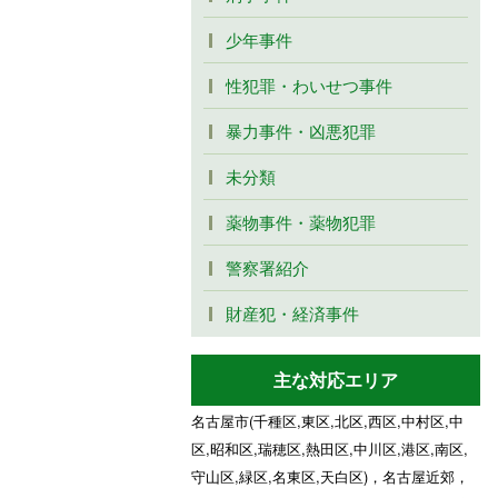
少年事件
性犯罪・わいせつ事件
暴力事件・凶悪犯罪
未分類
薬物事件・薬物犯罪
警察署紹介
財産犯・経済事件
主な対応エリア
名古屋市(千種区,東区,北区,西区,中村区,中
区,昭和区,瑞穂区,熱田区,中川区,港区,南区,
守山区,緑区,名東区,天白区)，名古屋近郊，