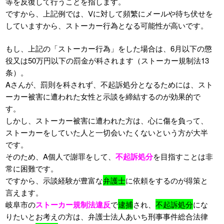
等を反復して行うことを指します。
ですから、上記例では、Vに対して頻繁にメールや待ち伏せを
していますから、ストーカー行為となる可能性が高いです。
もし、上記の「ストーカー行為」をした場合は、6月以下の懲
役又は50万円以下の罰金が科されます（ストーカー規制法13
条）。
Aさんが、罰則を科されず、不起訴処分となるためには、スト
ーカー被害に遭われた女性と示談を締結するのが効果的で
す。
しかし、ストーカー被害に遭われた方は、心に傷を負って、
ストーカーをしていた人と一切会いたくないという方が大半
です。
そのため、A個人で謝罪をして、
不起訴処分
を目指すことは非
常に困難です。
ですから、示談経験が豊富な
弁護士
に依頼をするのが得策と
言えます。
岐阜市の
ストーカー規制法違反
で
逮捕
され、
不起訴処分
にな
りたいとお考えの方は、弁護士法人あいち刑事事件総合法律