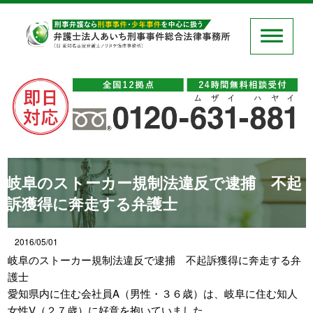
岐阜のストーカー規制法違反で逮捕 不起
訴獲得に奔走する弁護士
2016/05/01
岐阜のストーカー規制法違反で逮捕 不起訴獲得に奔走する弁
護士
愛知県内に住む会社員A（男性・３６歳）は、岐阜に住む知人
女性V（２７歳）に好意を抱いていました。