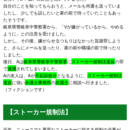
自分のことを知ってもらおうと、メールも何通も送っていま
したし、少しでも話したいと家の前で待っていたこともあっ
たそうです。
岐阜県警岐阜中警察署から、「Vが嫌がっているから、やめる
ように」との注意を受けました。
しかし、その後、嫌がらせるつもりはなかった旨謝罪しよう
と、さらにメールを送ったり、家の前や職場の前で待ったり
しました。
後日、Aは
岐阜県警岐阜中警察署
に
ストーカー規制法違反
の罪
で
逮捕
されてしまいました。
Aの友人は、Aが
不起訴処分
となるように、
ストーカー規制法
違反
に強い
弁護士事務所
の
弁護士
に相談へ行きました。
（フィクションです）
【ストーカー規制法】
近年、ニュースでも悪質なストーカーに対する規制の必要が