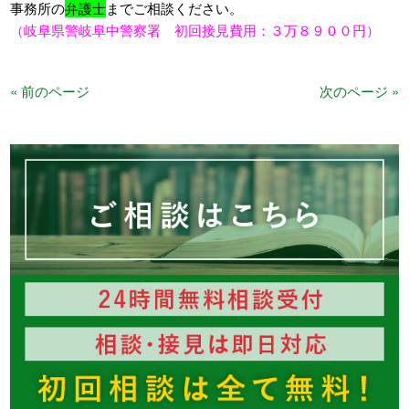
事務所の
弁護士
までご相談ください。
（岐阜県警岐阜中警察署 初回接見費用：３万８９００円）
« 前のページ
次のページ »