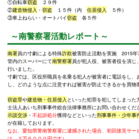
①自転車
窃盗
２９件
②
建造物侵入
・
窃盗
１５件（内
住居侵入
５件）
③車上ねらい・オートバイ
窃盗
各５件
～南警察署活動レポート～
南署
員の寸劇による特殊
詐欺
被害防止活動を実施 2015年
管内のスーパーにて
南警察署
員が犯人役、被害者役を演じ
行いました。
寸劇では、区役所職員を名乗る犯人が被害者に電話をし、
し、どのような点に注意すれば被害が防止できるかを買物
窃盗罪
や
建造物・住居侵入
といった犯罪を犯してしまった
士法人あいち刑事事件総合法律事務所にお問い合わせくだ
示談交渉
・
不起訴処分
獲得などといった
刑事事件・少年事
が在籍しております。
なお、愛知県警南警察署に逮捕された場合、初回接見サー
は、３万６０００円です）。