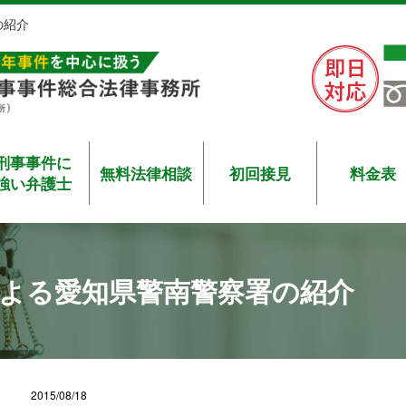
の紹介
刑事事件に
無料法律相談
初回接見
料金表
強い弁護士
よる愛知県警南警察署の紹介
2015/08/18