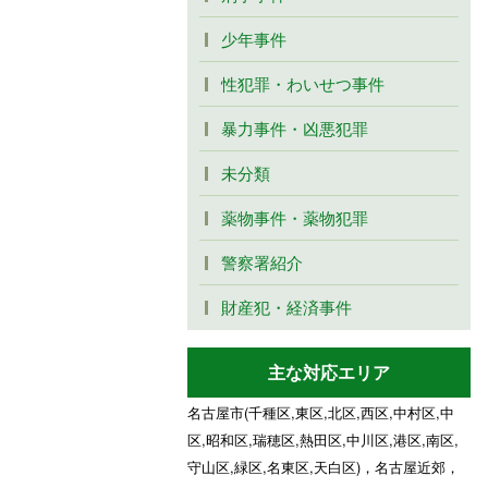
少年事件
性犯罪・わいせつ事件
暴力事件・凶悪犯罪
未分類
薬物事件・薬物犯罪
警察署紹介
財産犯・経済事件
主な対応エリア
名古屋市(千種区,東区,北区,西区,中村区,中
区,昭和区,瑞穂区,熱田区,中川区,港区,南区,
守山区,緑区,名東区,天白区)，名古屋近郊，