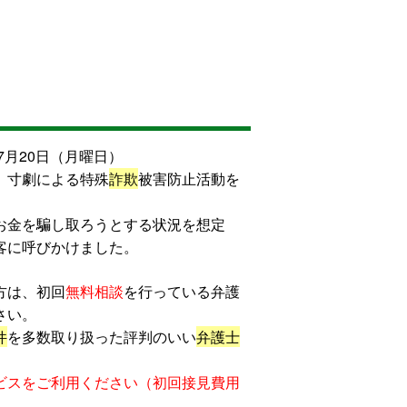
7月20日（月曜日）
、寸劇による特殊
詐欺
被害防止活動を
お金を騙し取ろうとする状況を想定
客に呼びかけました。
方は、初回
無料相談
を行っている弁護
さい。
件
を多数取り扱った評判のいい
弁護士
ビスをご利用ください（初回接見費用