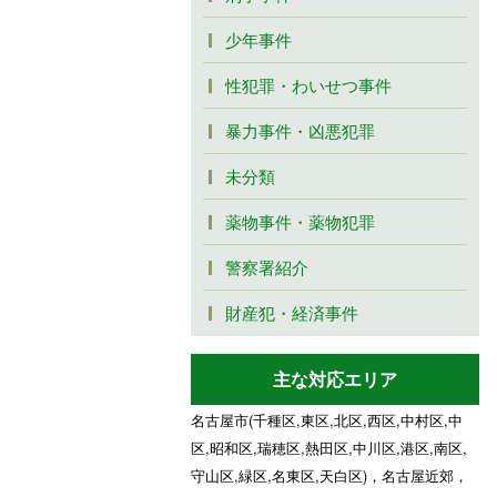
少年事件
性犯罪・わいせつ事件
暴力事件・凶悪犯罪
未分類
薬物事件・薬物犯罪
警察署紹介
財産犯・経済事件
主な対応エリア
名古屋市(千種区,東区,北区,西区,中村区,中
区,昭和区,瑞穂区,熱田区,中川区,港区,南区,
守山区,緑区,名東区,天白区)，名古屋近郊，