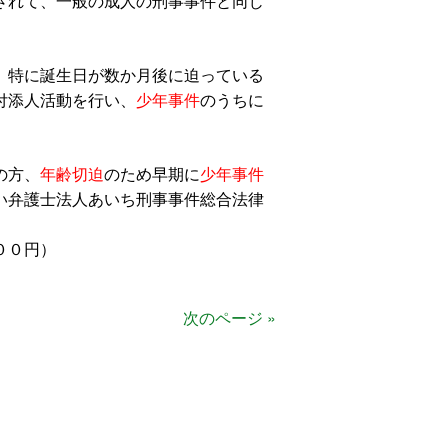
されて、一般の成人の刑事事件と同じ
、特に誕生日が数か月後に迫っている
付添人活動を行い、
少年事件
のうちに
の方、
年齢切迫
のため早期に
少年事件
い弁護士法人あいち刑事事件総合法律
００円）
次のページ »