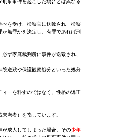
が刑事事件を起こした場合とは異なる
調べを受け、検察官に送致され、検察
罪か無罪かを決定し、有罪であれば刑
、必ず家庭裁判所に事件が送致され、
。
年院送致や保護観察処分といった処分
ティーを科すのではなく、性格の矯正
歳未満者）を指しています。
年が成人してしまった場合、その
少年