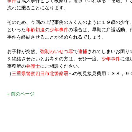
事件
は成人事件として検察庁に送致（いわゆる「逆送」）
流れに乗ることになります。
そのため、今回の上記事例のＡくんのように１９歳の少年
といった
年齢切迫
の
少年事件
の場合は、早期に弁護活動、
事件を終結させることが求められるでしょう。
お子様が突然、
強制わいせつ罪
で
逮捕
されてしまいお困り
を終結させたいとお考えの方は、ぜひ一度、
少年事件
に強
事務所の
弁護士
にご相談ください。
（
三重県警察四日市北警察署
への初見接見費用：３８，９
« 前のページ