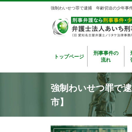
強制わいせつ罪で逮捕 年齢切迫の少年事
刑事事件の
トップページ
流れ
強制わいせつ罪で逮
市】