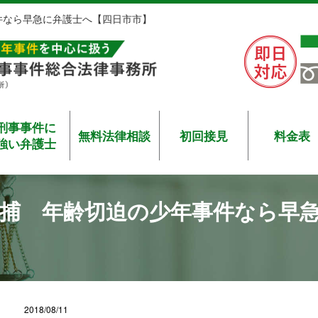
件なら早急に弁護士へ【四日市市】
刑事事件に
無料法律相談
初回接見
料金表
強い弁護士
捕 年齢切迫の少年事件なら早
2018/08/11