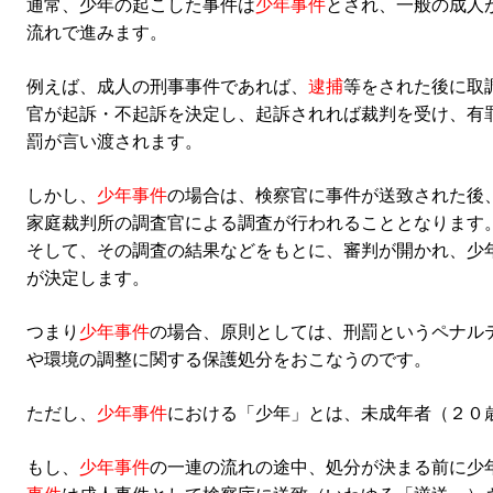
通常、少年の起こした事件は
少年事件
とされ、一般の成人
流れで進みます。
例えば、成人の刑事事件であれば、
逮捕
等をされた後に取
官が起訴・不起訴を決定し、起訴されれば裁判を受け、有
罰が言い渡されます。
しかし、
少年事件
の場合は、検察官に事件が送致された後
家庭裁判所の調査官による調査が行われることとなります
そして、その調査の結果などをもとに、審判が開かれ、少
が決定します。
つまり
少年事件
の場合、原則としては、刑罰というペナル
や環境の調整に関する保護処分をおこなうのです。
ただし、
少年事件
における「少年」とは、未成年者（２０
もし、
少年事件
の一連の流れの途中、処分が決まる前に少