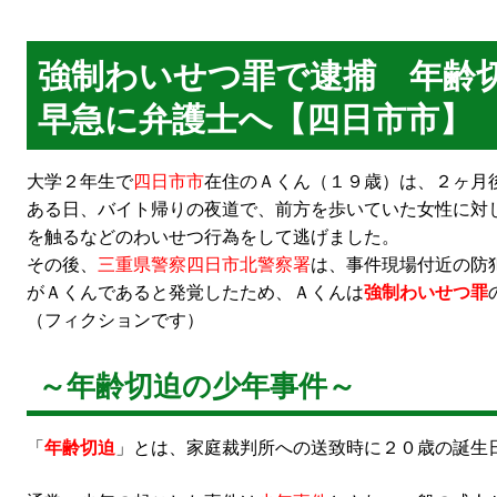
強制わいせつ罪で逮捕 年齢
早急に弁護士へ【四日市市】
大学２年生で
四日市市
在住のＡくん（１９歳）は、２ヶ月
ある日、バイト帰りの夜道で、前方を歩いていた女性に対
を触るなどのわいせつ行為をして逃げました。
その後、
三重県警察四日市北警察署
は、事件現場付近の防
がＡくんであると発覚したため、Ａくんは
強制わいせつ罪
（フィクションです）
～年齢切迫の少年事件～
「
年齢切迫
」とは、家庭裁判所への送致時に２０歳の誕生