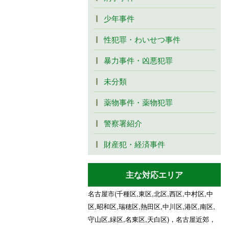
少年事件
性犯罪・わいせつ事件
暴力事件・凶悪犯罪
未分類
薬物事件・薬物犯罪
警察署紹介
財産犯・経済事件
主な対応エリア
名古屋市(千種区,東区,北区,西区,中村区,中
区,昭和区,瑞穂区,熱田区,中川区,港区,南区,
守山区,緑区,名東区,天白区)，名古屋近郊，