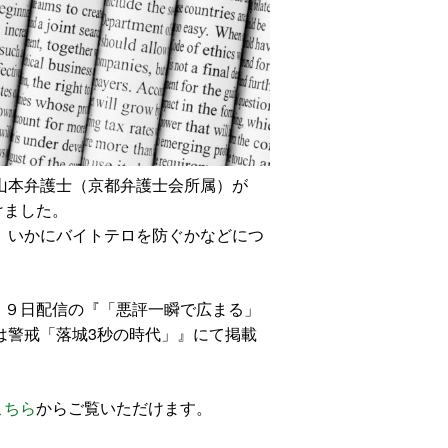
山本弁護士（京都弁護士会所属）が
けました。
、いかにバイトテロを防ぐかなどにつ
月２９日配信の『「悪評一瞬で広まる」
は警戒「落城3秒の時代」』にて掲載
こちら
からご覧いただけます。