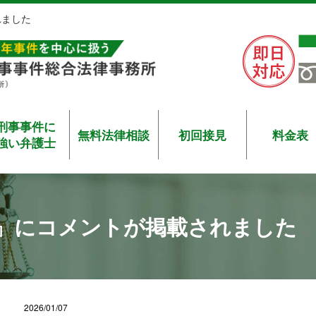
れました
刑事事件に
無料法律相談
初回接見
料金表
強い弁護士
AL』にコメントが掲載されました
2026/01/07