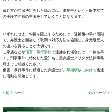
裁判官が勾留決定をした場合には、準抗告という不服申立て
の手段で同様の主張をしていくことになります。
いずれにせよ、勾留を阻止するためには、逮捕後の早い段階
で、弁護士と面会して取調べ対応方法を協議し、身元引受人
の協力を得ることが大切です。
ご家族などが
傷害・暴行事件
で逮捕され場合には、一刻も早
く、刑事事件に特化した愛知名古屋弁護士ノリタケ法律事務
所までご相談ください。
傷害・暴行事件に精通した弁護士が、
早期釈放に向けて
迅速
に活動を開始します。
« 前のページ
次のページ »