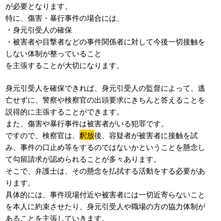
が必要となります。
特に、傷害・暴行事件の場合には、
・身元引受人の確保
・被害者や目撃者などの事件関係者に対して今後一切接触を
しない体制が整っていること
を主張することが大切になります。
身元引受人を確保できれば、身元引受人の監督によって、逃
亡せずに、警察や検察官の出頭要求にきちんと答えることを
説得的に主張することができます。
また、傷害や暴行事件は被害者がいる犯罪です。
ですので、検察官は、
釈放
後、容疑者が被害者に接触を試
み、事件の口止め等をするのではないかということを懸念し
て勾留請求が認められることが多々あります。
そこで、弁護士は、その懸念を払拭する活動をする必要があ
ります。
具体的には、事件現場付近や被害者には一切近寄らないこと
を本人に約束させたり、身元引受人や職場の方の協力体制が
あることを主張していきます。