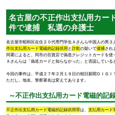
名古屋の不正作出支払用カー
件で逮捕 私選の弁護士
名古屋市昭和区在住２０代専門学生Ａさんら中国人の男３
作出支払用カード電磁的記録供用
と
詐欺
の疑いで
逮捕
され
同署によると、同市の百貨店で偽造クレジットカードを使
Ａさんらは「偽造カードと知らなかった」と否認している
今回の事件は、平成２７年２月１９日の朝日新聞ＤＩＧＩ
ただし、地名、警察署名は変えてあります。
～不正作出支払用カード電磁的記
不正作出支払用カード電磁的記録供用罪
は、
支払用カード