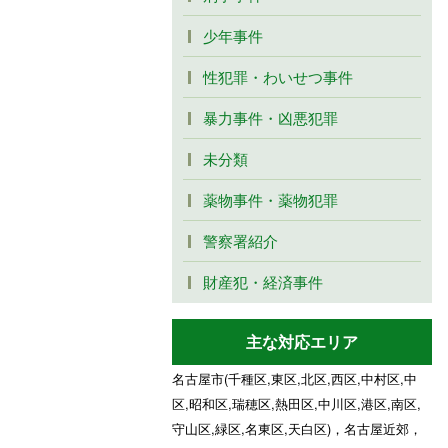
少年事件
性犯罪・わいせつ事件
暴力事件・凶悪犯罪
未分類
薬物事件・薬物犯罪
警察署紹介
財産犯・経済事件
主な対応エリア
名古屋市(千種区,東区,北区,西区,中村区,中
区,昭和区,瑞穂区,熱田区,中川区,港区,南区,
守山区,緑区,名東区,天白区)，名古屋近郊，