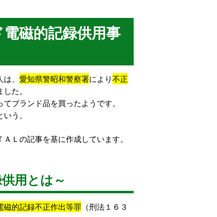
ド電磁的記録供用事
人は、
愛知県警昭和警察署
により
不正
ました。
ってブランド品を買ったようです。
という。
ＴＡＬの記事を基に作成しています。
録供用とは～
電磁的記録不正作出等罪
（刑法１６３