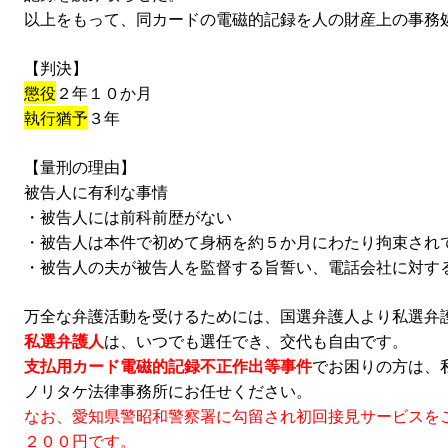
以上をもって、同カードの電磁的記録を人の財産上の事務
【判決】
懲役
２年１０か月
執行猶予
３年
【量刑の理由】
被告人に有利な事情
・被告人には前科前歴がない
・被告人は本件で初めて身柄を約５か月にわたり拘束され
・被告人の夫が被告人を監督する旨誓い、電話会社に対す
万全な弁護活動を受けるためには、国選弁護人より私選弁
私選弁護人
は、いつでも選任でき、交代も自由です。
支払用カード電磁的記録不正作出等事件
でお困りの方は、
ノリタケ法律事務所にお任せください。
なお、愛知県警昭和警察署に勾留され初回接見サービスを
２００円です。