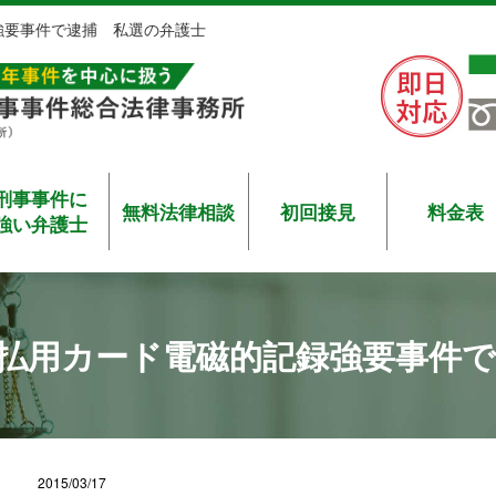
強要事件で逮捕 私選の弁護士
刑事事件に
無料法律相談
初回接見
料金表
強い弁護士
払用カード電磁的記録強要事件で
2015/03/17