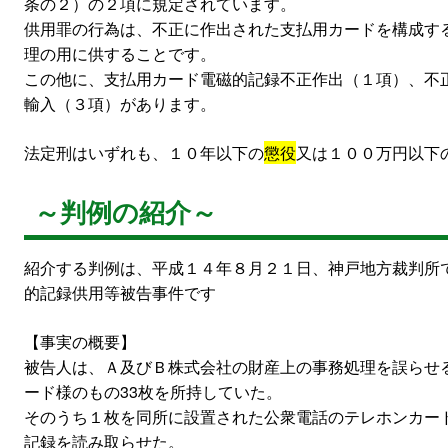
条の２）の２項に規定されています。
供用罪の行為は、不正に作出された支払用カードを構成す
理の用に供することです。
この他に、支払用カード電磁的記録不正作出（１項）、不
輸入（３項）があります。
法定刑はいずれも、１０年以下の
懲役
又は１００万円以下
～判例の紹介～
紹介する判例は、平成１４年８月２１日、神戸地方裁判所
的記録供用等被告事件です
【事実の概要】
被告人は、Ａ及びＢ株式会社の財産上の事務処理を誤らせ
ード様のもの33枚を所持していた。
そのうち１枚を同所に設置された公衆電話のテレホンカー
記録を読み取らせた。