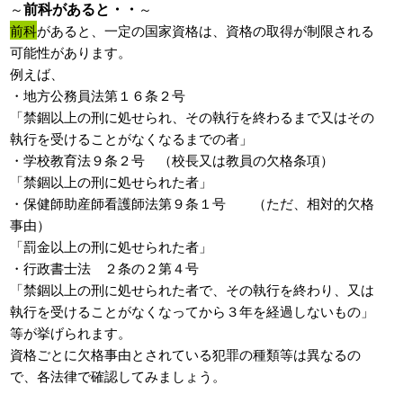
前科があると・・
～
～
前科
があると、一定の国家資格は、資格の取得が制限される
可能性があります。
例えば、
・地方公務員法第１６条２号
「禁錮以上の刑に処せられ、その執行を終わるまで又はその
執行を受けることがなくなるまでの者」
・学校教育法９条２号 （校長又は教員の欠格条項）
「禁錮以上の刑に処せられた者」
・保健師助産師看護師法第９条１号 （ただ、相対的欠格
事由）
「罰金以上の刑に処せられた者」
・行政書士法 ２条の２第４号
「禁錮以上の刑に処せられた者で、その執行を終わり、又は
執行を受けることがなくなってから３年を経過しないもの」
等が挙げられます。
資格ごとに欠格事由とされている犯罪の種類等は異なるの
で、各法律で確認してみましょう。