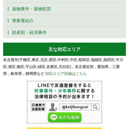
薬物事件・薬物犯罪
警察署紹介
財産犯・経済事件
主な対応エリア
名古屋市(千種区,東区,北区,西区,中村区,中区,昭和区,瑞穂区,熱田区,中川
区,港区,南区,守山区,緑区,名東区,天白区)，名古屋近郊，愛知県，三重
県，岐阜県，静岡県など
対応エリア詳細はこちら