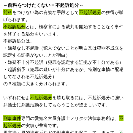
前科をつけたくない＝不起訴処分
～
～
前科
をつけない為の有効な手段として
不起訴処分
の獲得が挙
げられます。
不起訴処分
とは、検察官による裁判を開始することなく事件
を終了する処分をいいます。
不起訴処分は、
・嫌疑なし不起訴（犯人でないことが明白又は犯罪不成立を
認定する証拠がないことが明白）
・嫌疑不十分不起訴（犯罪を認定する証拠が不十分である）
・起訴猶予（犯罪の疑いが十分にあるが、特別な事情に配慮
してなされる不起訴処分）
の３種類に大きく分けられます。
いずれにせよ
不起訴処分
を勝ち取るには、不起訴処分に強い
弁護士に弁護活動をしてもらうことが望ましいです。
刑事事件
専門の愛知名古屋弁護士ノリタケ法律事務所は、
不
起訴処分
の実績が豊富です。
風営法・風的法違反などの刑事事件を起こしてしまって、
不