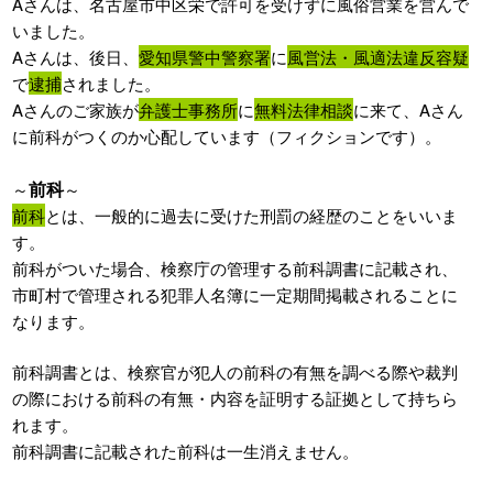
Aさんは、名古屋市中区栄で許可を受けずに風俗営業を営んで
いました。
Aさんは、後日、
愛知県警中警察署
に
風営法・風適法違反容疑
で
逮捕
されました。
Aさんのご家族が
弁護士事務所
に
無料法律相談
に来て、Aさん
に前科がつくのか心配しています（フィクションです）。
前科
～
～
前科
とは、一般的に過去に受けた刑罰の経歴のことをいいま
す。
前科がついた場合、検察庁の管理する前科調書に記載され、
市町村で管理される犯罪人名簿に一定期間掲載されることに
なります。
前科調書とは、検察官が犯人の前科の有無を調べる際や裁判
の際における前科の有無・内容を証明する証拠として持ちら
れます。
前科調書に記載された前科は一生消えません。