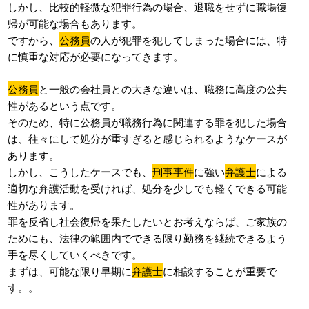
しかし、比較的軽微な犯罪行為の場合、退職をせずに職場復
帰が可能な場合もあります。
ですから、
公務員
の人が犯罪を犯してしまった場合には、特
に慎重な対応が必要になってきます。
公務員
と一般の会社員との大きな違いは、職務に高度の公共
性があるという点です。
そのため、特に公務員が職務行為に関連する罪を犯した場合
は、往々にして処分が重すぎると感じられるようなケースが
あります。
しかし、こうしたケースでも、
刑事事件
に強い
弁護士
による
適切な弁護活動を受ければ、処分を少しでも軽くできる可能
性があります。
罪を反省し社会復帰を果たしたいとお考えならば、ご家族の
ためにも、法律の範囲内でできる限り勤務を継続できるよう
手を尽くしていくべきです。
まずは、可能な限り早期に
弁護士
に相談することが重要で
す。。