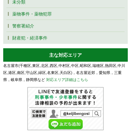
未分類
薬物事件・薬物犯罪
警察署紹介
財産犯・経済事件
主な対応エリア
名古屋市(千種区,東区,北区,西区,中村区,中区,昭和区,瑞穂区,熱田区,中川
区,港区,南区,守山区,緑区,名東区,天白区)，名古屋近郊，愛知県，三重
県，岐阜県，静岡県など
対応エリア詳細はこちら