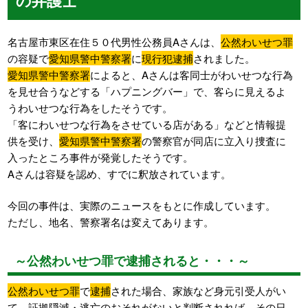
名古屋市東区在住５０代男性公務員Aさんは、
公然わいせつ罪
の容疑で
愛知県警中警察署
に
現行犯逮捕
されました。
愛知県警中警察署
によると、Aさんは客同士がわいせつな行為
を見せ合うなどする「ハプニングバー」で、客らに見えるよ
うわいせつな行為をしたそうです。
「客にわいせつな行為をさせている店がある」などと情報提
供を受け、
愛知県警中警察署
の警察官が同店に立入り捜査に
入ったところ事件が発覚したそうです。
Aさんは容疑を認め、すでに釈放されています。
今回の事件は、実際のニュースをもとに作成しています。
ただし、地名、警察署名は変えてあります。
～公然わいせつ罪で逮捕されると・・・～
公然わいせつ罪
で
逮捕
された場合、家族など身元引受人がい
て、証拠隠滅・逃亡のおそれがないと判断されれば、その日