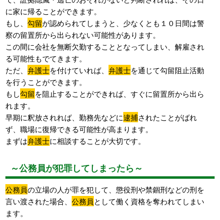
に家に帰ることができます。
もし、
勾留
が認められてしまうと、少なくとも１０日間は警
察の留置所から出られない可能性があります。
この間に会社を無断欠勤することとなってしまい、解雇され
る可能性もでてきます。
ただ、
弁護士
を付けていれば、
弁護士
を通じて勾留阻止活動
を行うことができます。
もし
勾留
を阻止することができれば、すぐに留置所から出ら
れます。
早期に釈放されれば、勤務先などに
逮捕
されたことがばれ
ず、職場に復帰できる可能性が高まります。
まずは
弁護士
に相談することが大切です。
～公務員が犯罪してしまったら～
公務員
の立場の人が罪を犯して、懲役刑や禁錮刑などの刑を
言い渡された場合、
公務員
として働く資格を奪われてしまい
ます。