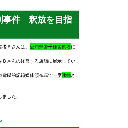
列事件 釈放を目指
営者Ｂさんは、
愛知県警千種警察署
に
をＢさんの経営する店舗に展示してい
つ電磁的記録媒体頒布罪で一度
逮捕
さ
しました。
～