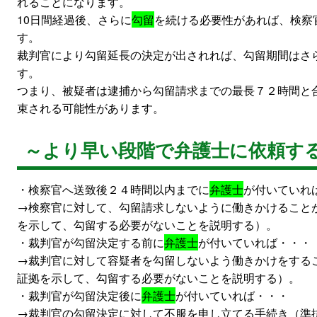
れることになります。
10日間経過後、さらに
勾留
を続ける必要性があれば、検察
す。
裁判官により勾留延長の決定が出されれば、勾留期間はさ
す。
つまり、被疑者は逮捕から勾留請求までの最長７２時間と
束される可能性があります。
～より早い段階で弁護士に依頼す
・検察官へ送致後２４時間以内までに
弁護士
が付いていれ
→検察官に対して、勾留請求しないように働きかけること
を示して、勾留する必要がないことを説明する）。
・裁判官が勾留決定する前に
弁護士
が付いていれば・・・
→裁判官に対して容疑者を勾留しないよう働きかけをする
証拠を示して、勾留する必要がないことを説明する）。
・裁判官が勾留決定後に
弁護士
が付いていれば・・・
→裁判官の勾留決定に対して不服を申し立てる手続き（準