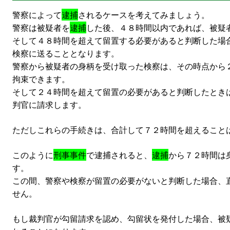
警察によって
逮捕
されるケースを考えてみましょう。
警察は被疑者を
逮捕
した後、４８時間以内であれば、被疑
そして４８時間を超えて留置する必要があると判断した場
検察に送ることとなります。
警察から被疑者の身柄を受け取った検察は、その時点から
拘束できます。
そして２４時間を超えて留置の必要があると判断したとき
判官に請求します。
ただしこれらの手続きは、合計して７２時間を超えること
このように
刑事事件
で逮捕されると、
逮捕
から７２時間は
す。
この間、警察や検察が留置の必要がないと判断した場合、
せん。
もし裁判官が勾留請求を認め、勾留状を発付した場合、被疑