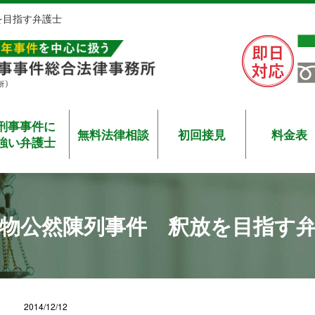
を目指す弁護士
刑事事件に
無料法律相談
初回接見
料金表
強い弁護士
物公然陳列事件 釈放を目指す
2014/12/12