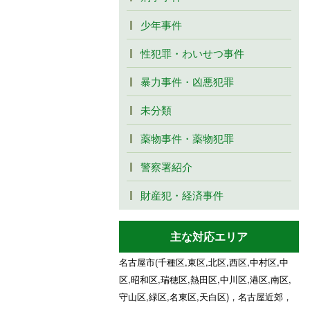
少年事件
性犯罪・わいせつ事件
暴力事件・凶悪犯罪
未分類
薬物事件・薬物犯罪
警察署紹介
財産犯・経済事件
主な対応エリア
名古屋市(千種区,東区,北区,西区,中村区,中
区,昭和区,瑞穂区,熱田区,中川区,港区,南区,
守山区,緑区,名東区,天白区)，名古屋近郊，