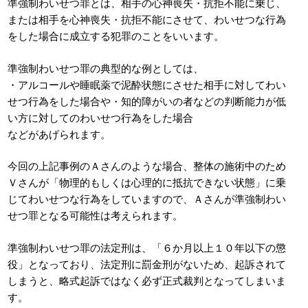
準強制わいせつ罪とは、相手の心神喪失・抗拒不能に乗じ、
または相手を心神喪失・抗拒不能にさせて、わいせつな行為
をした場合に成立する犯罪のことをいいます。
準強制わいせつ罪の典型的な例としては、
・アルコールや睡眠薬で泥酔状態にさせた相手に対してわい
せつ行為をした場合や・知的障がいの者などの判断能力が低
い方に対してのわいせつ行為をした場合
などがあげられます。
今回の上記事例のＡさんのような場合、整体の施術中のため
Ｖさんが「物理的もしくは心理的に抵抗できない状態」に乗
じてわいせつな行為をしていますので、Ａさんが準強制わい
せつ罪となる可能性は考えられます。
準強制わいせつ罪の法定刑は、「６か月以上１０年以下の懲
役」となっており、法定刑に罰金刑がないため、起訴されて
しまうと、略式起訴ではなく必ず正式裁判となってしまいま
す。