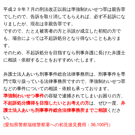
平成２９年７月の刑法改正以前は準強制わいせつ罪は親告罪
でしたので、告訴を取り消してもらえれば、必ず不起訴にな
りましたが、現在は非親告罪です。
ですので、たとえ被害者の方と示談が成立した初犯の方で
も、場合によっては不起訴処分となり得ないこともありま
す。
そのため、不起訴処分を目指すなら刑事弁護に長けた弁護士
に相談・依頼することをおすすめいたします。
弁護士法人あいち刑事事件総合法律事務所は、刑事事件を専
門で取り扱っている法律事務所ですので、準強制わいせつ罪
などの事件についての相談・依頼も承っております。
準強制わいせつ事件
の容疑で逮捕されてしまいお困りの方、
不起訴処分獲得を目指したいとお考えの方
は、ぜひ一度、
弁
護士法人あいち刑事事件総合法律事務所までご相談
くださ
い。
(愛知県警察瑞穂警察署への初見接見費用：36,100円）