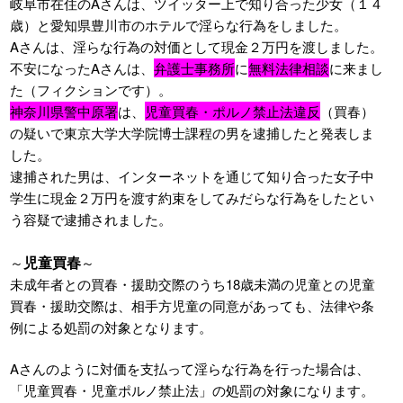
岐阜市在住のAさんは、ツイッター上で知り合った少女（１４
歳）と愛知県豊川市のホテルで淫らな行為をしました。
Aさんは、淫らな行為の対価として現金２万円を渡しました。
不安になったAさんは、
弁護士事務所
に
無料法律相談
に来まし
た（フィクションです）。
神奈川県警中原署
は、
児童買春・ポルノ禁止法違反
（買春）
の疑いで東京大学大学院博士課程の男を逮捕したと発表しま
した。
逮捕された男は、インターネットを通じて知り合った女子中
学生に現金２万円を渡す約束をしてみだらな行為をしたとい
う容疑で逮捕されました。
児童買春
～
～
未成年者との買春・援助交際のうち18歳未満の児童との児童
買春・援助交際は、相手方児童の同意があっても、法律や条
例による処罰の対象となります。
Aさんのように対価を支払って淫らな行為を行った場合は、
「児童買春・児童ポルノ禁止法」の処罰の対象になります。