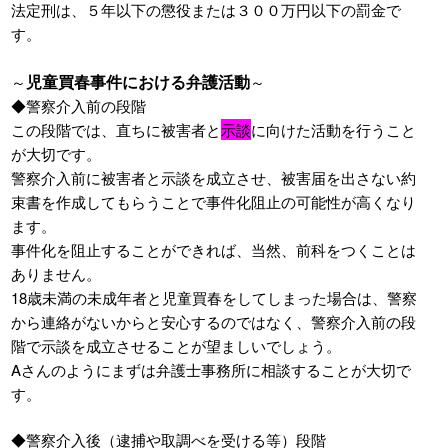
法定刑は、５年以下の懲役または３００万円以下の罰金で
す。
児童買春事件における弁護活動
～
～
◆警察介入前の段階
この段階では、直ちに被害者と
示談
に向けた活動を行うこと
が大切です。
警察介入前に被害者と示談を成立させ、被害届を出さない約
束書を作成してもらうことで事件化阻止の可能性が高くなり
ます。
事件化を阻止することができれば、当然、前科をつくことは
ありません。
18歳未満の未成年者と児童買春をしてしまった場合は、警察
から連絡がないからと安心するのではなく、警察介入前の段
階で示談を成立させることが望ましいでしょう。
Aさんのようにまずは弁護士事務所に相談することが大切で
す。
◆警察介入後（逮捕や取調べを受ける等）段階