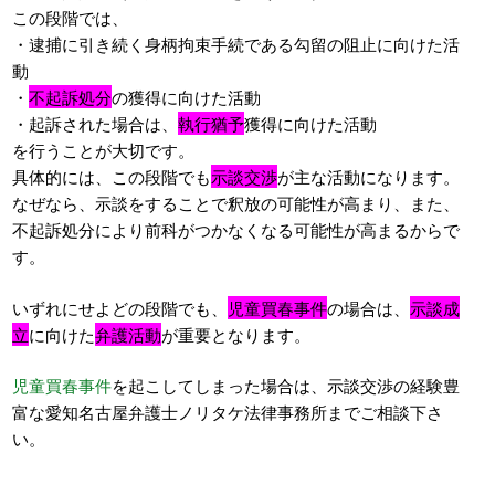
この段階では、
・逮捕に引き続く身柄拘束手続である勾留の阻止に向けた活
動
・
不起訴処分
の獲得に向けた活動
・起訴された場合は、
執行猶予
獲得に向けた活動
を行うことが大切です。
具体的には、この段階でも
示談交渉
が主な活動になります。
なぜなら、示談をすることで釈放の可能性が高まり、また、
不起訴処分により前科がつかなくなる可能性が高まるからで
す。
いずれにせよどの段階でも、
児童買春事件
の場合は、
示談成
立
に向けた
弁護活動
が重要となります。
児童買春事件
を起こしてしまった場合は、示談交渉の経験豊
富な愛知名古屋弁護士ノリタケ法律事務所までご相談下さ
い。