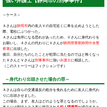
～ケース～
Ａさんは
静岡市
内の友人Ｖの自宅近くに車を止めようとした
際、電柱にぶつかった。
Ａさんは免停になる恐れがあったため、Ｖさんに身代わりを
お願いし、Ａさんの代わりにＶさんが
静岡県警察静岡中央警
察署
に出頭した。
後日、自分たちのしたことが犯罪に当たるのではと怖くなっ
たＡさんとＶさんは
刑事事件
に強い
弁護士
に相談した。
（このストーリーはフィクションです）
～身代わり出頭させた場合の罪～
Ａさんは自らの交通違反の処分を免れるために友人に身代わ
りに出頭させました。
この場合、まず、友人はどのような罪となるのでしょうか。
友人には刑法１０３条に規定される
犯人隠避罪
が成立すると