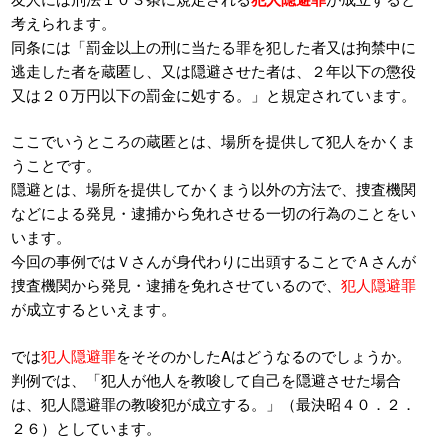
考えられます。
同条には「罰金以上の刑に当たる罪を犯した者又は拘禁中に
逃走した者を蔵匿し、又は隠避させた者は、２年以下の懲役
又は２０万円以下の罰金に処する。」と規定されています。
ここでいうところの蔵匿とは、場所を提供して犯人をかくま
うことです。
隠避とは、場所を提供してかくまう以外の方法で、捜査機関
などによる発見・逮捕から免れさせる一切の行為のことをい
います。
今回の事例ではＶさんが身代わりに出頭することでＡさんが
捜査機関から発見・逮捕を免れさせているので、
犯人隠避罪
が成立するといえます。
では
犯人隠避罪
をそそのかしたAはどうなるのでしょうか。
判例では、「犯人が他人を教唆して自己を隠避させた場合
は、犯人隠避罪の教唆犯が成立する。」（最決昭４０．２．
２６）としています。