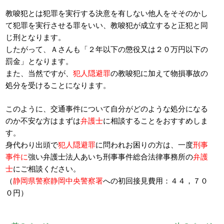
教唆犯とは犯罪を実行する決意を有しない他人をそそのかし
て犯罪を実行させる罪をいい、教唆犯が成立すると正犯と同
じ刑となります。
したがって、Ａさんも「２年以下の懲役又は２０万円以下の
罰金」となります。
また、当然ですが、
犯人隠避罪
の教唆犯に加えて物損事故の
処分を受けることになります。
このように、交通事件について自分がどのような処分になる
のか不安な方はまずは
弁護士
に相談することをおすすめしま
す。
身代わり出頭で
犯人隠避罪
に問われお困りの方は、一度
刑事
事件に
強い弁護士法人あいち刑事事件総合法律事務所の
弁護
士
にご相談ください。
（
静岡県警察静岡中央警察署
への初回接見費用：４４，７０
０円）