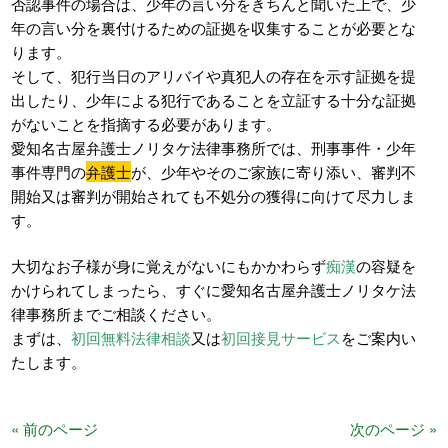
否認事件の場合は、少年の言い分をきちんと聞いた上で、少
年の言い分を裏付けるための証拠を収集することが必要とな
ります。
そして、犯行当日のアリバイや真犯人の存在を示す証拠を提
出したり、少年による犯行であることを立証する十分な証拠
がないことを指摘する必要があります。
愛知名古屋弁護士ノリタケ法律事務所では、刑事事件・少年
事件専門の
弁護士
が、少年やそのご家族に寄り添い、審判不
開始又は審判が開始されても不処分の獲得に向けて尽力しま
す。
大切なお子様が身に覚えがないにもかかわらず
痴漢
の容疑を
かけられてしまったら、すぐに愛知名古屋弁護士ノリタケ法
律事務所までご相談ください。
まずは、
初回無料法律相談
又は
初回接見サービス
をご案内い
たします。
« 前のページ
次のページ »