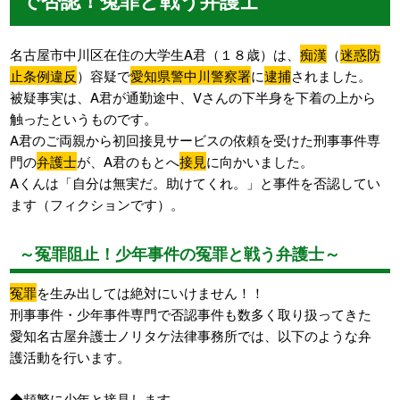
名古屋市中川区在住の大学生A君（１８歳）は、
痴漢
（
迷惑防
止条例違反
）容疑で
愛知県警中川警察署
に
逮捕
されました。
被疑事実は、A君が通勤途中、Vさんの下半身を下着の上から
触ったというものです。
A君のご両親から初回接見サービスの依頼を受けた刑事事件専
門の
弁護士
が、A君のもとへ
接見
に向かいました。
Aくんは「自分は無実だ。助けてくれ。」と事件を否認してい
ます（フィクションです）。
～冤罪阻止！少年事件の冤罪と戦う弁護士～
冤罪
を生み出しては絶対にいけません！！
刑事事件・少年事件専門で否認事件も数多く取り扱ってきた
愛知名古屋弁護士ノリタケ法律事務所では、以下のような弁
護活動を行います。
◆頻繁に少年と接見します。