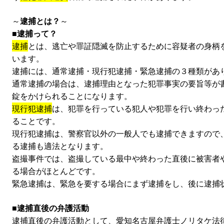
～
逮捕とは？
～
■
逮捕って？
逮捕
とは、逃亡や罪証隠滅を防止するために容疑者の身柄
います。
逮捕には、通常逮捕・現行犯逮捕・緊急逮捕の３種類があ
通常逮捕の場合は、逮捕理由となった犯罪事実の要旨等が
錠をかけられることになります。
現行犯逮捕
は、犯罪を行っている犯人や犯罪を行い終わっ
ることです。
現行犯逮捕は、警察官以外の一般人でも逮捕できますので
る逮捕も適法となります。
盗撮事件では、盗撮している最中や終わった直後に被害者
る場合がほとんどです。
緊急逮捕は、緊急を要する場合にまず逮捕をし、後に逮捕
■
逮捕直後の弁護活動
逮捕直後の弁護活動として、愛知名古屋弁護士ノリタケ法