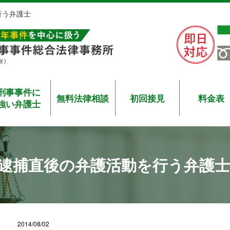
行う弁護士
刑事事件に
無料法律相談
初回接見
料金表
強い弁護士
逮捕直後の弁護活動を行う弁護士
2014/08/02