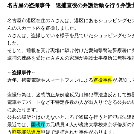
名古屋の盗撮事件 逮捕直後の弁護活動を行う弁護
名古屋市港区在住のＡさんは、港区にあるショッピングセ
んのスカート内を盗撮しました。
Ａさんは、盗撮している様子を見ていたショッピングセン
した。
そして、通報を受け現場に駆け付けた愛知県警港警察署に
逮捕の連絡を受けたＡさんの家族が弁護士事務所に無料相
～
盗撮事件
～
近年、携帯電話やスマートフォンによる
盗撮事件
が増加し
盗撮行為は、迷惑防止条例違反又は軽犯罪法違反として処
電車やデパートなど不特定多数の人が出入りできる公共の
にあたります。
公共の場所とはいえないところで盗撮を行うと軽犯罪法違
最近では、
国税庁
の元職員４人が税務大学校東京研修所の
う
軽犯罪法違反
容疑で逮捕された事件があります。