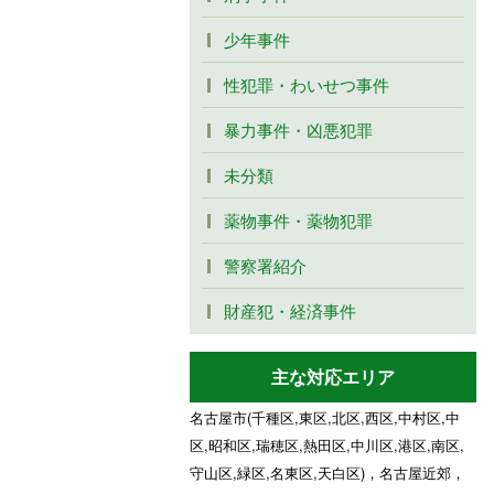
少年事件
性犯罪・わいせつ事件
暴力事件・凶悪犯罪
未分類
薬物事件・薬物犯罪
警察署紹介
財産犯・経済事件
主な対応エリア
名古屋市(千種区,東区,北区,西区,中村区,中
区,昭和区,瑞穂区,熱田区,中川区,港区,南区,
守山区,緑区,名東区,天白区)，名古屋近郊，