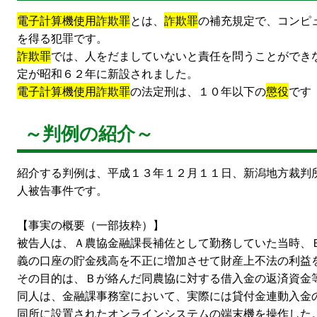
電子計算機使用詐欺罪
とは、
詐欺罪
の補充規定で、コンピ
を得る犯罪です。
詐欺罪
では、人をだましていないと責任を問うことができ
定が昭和６２年に新設されました。
電子計算機使用詐欺罪
の法定刑は、１０年以下の
懲役
です
～判例の紹介～
紹介する判例は、平成１３年１２月１１日、新潟地方裁判
人被告事件です。
【事実の概要（一部抜粋）】
被告人は、Ａ農協金融課長補佐として勤務していた当時、
義の口座の貯金残高を不正に増加させて財産上不法の利益
その目的は、Ｂが絡んだ同農協に対する借入金の返済資金
同人は、金融課事務室において、実際には貸付金連動入金
同所に設置されたオンラインシステムの端末機を操作した