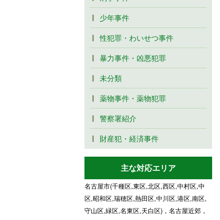
少年事件
性犯罪・わいせつ事件
暴力事件・凶悪犯罪
未分類
薬物事件・薬物犯罪
警察署紹介
財産犯・経済事件
主な対応エリア
名古屋市(千種区,東区,北区,西区,中村区,中
区,昭和区,瑞穂区,熱田区,中川区,港区,南区,
守山区,緑区,名東区,天白区)，名古屋近郊，