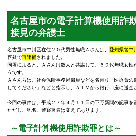
名古屋市の電子計算機使用詐
接見の弁護士
名古屋市中川区在住２０代男性無職Ａさんは、
愛知県警中
容疑で
再逮捕
されました。
同署によると、Ａさんは数人と共謀して、６０代無職女性
うです。
Ａさんらは、社会保険事務局職員などを名乗り「医療費の
してください」などと指示し、ＡＴＭから銀行口座に送金
今回の事件は、平成２７年４月１１日の下野新聞の記事を
ただし、地名、警察署名は変えてあります。
～電子計算機使用詐欺罪とは～