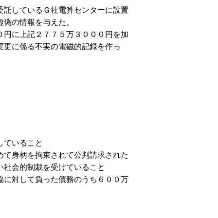
委託しているＧ社電算センターに設置
虚偽の情報を与えた。
０円に上記２７７５万３０００円を加
変更に係る不実の電磁的記録を作っ
していること
めて身柄を拘束されて公判請求された
い社会的制裁を受けていること
協に対して負った債務のうち６００万