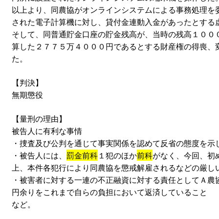
以上より、同農協がオンラインシステムによる事務処理を
された電子計算機に対し、貸付金連動入金があったとする
そして、同普通貯金口座の貯金残高が、当時の残高１００
算した２７７５万４０００円であるとする財産権の得喪、
た。
【判決】
無期懲役
【量刑の理由】
被告人に有利な事情
・捜査及び公判を通じて事実関係を認めて反省の態度を示
・被告人には、
罰金前科
１犯のほか
前科
がなく、今回、初
上、本件各犯行により同農協を懲戒解雇されるなどの厳し
・被害者に対する一連の不正融資に対する責任としてＡ農
円余りをこれまで自らの負担において返済していること
など。