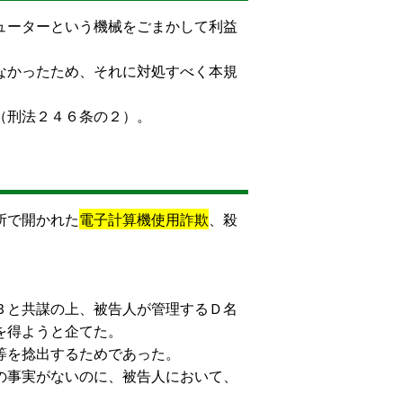
ューターという機械をごまかして利益
なかったため、それに対処すべく本規
（刑法２４６条の２）。
所で開かれた
電子計算機使用詐欺
、殺
Ｂと共謀の上、被告人が管理するＤ名
を得ようと企てた。
等を捻出するためであった。
の事実がないのに、被告人において、
。