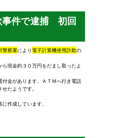
欺事件で逮捕 初回
川警察署
により
電子計算機使用詐欺
の
から現金約３０万円をだまし取ったよ
還付金があります。ＡＴＭへ行き電話
させたようです。
基に作成しています。