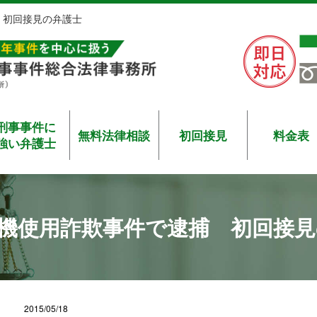
 初回接見の弁護士
刑事事件に
無料法律相談
初回接見
料金表
強い弁護士
機使用詐欺事件で逮捕 初回接見
2015/05/18