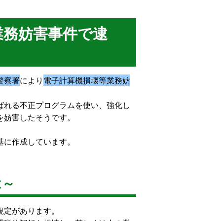
業務妨害事件で逮
警察署
により
電子計算機損壊等業務妨
ばれる不正プログラムを使い、強化し
を妨害したそうです。
基に作成しています。
は～
規定があります。