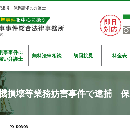
で逮捕 保釈請求の弁護士
刑事事件に
無料法律相談
初回接見
料金表
強い弁護士
機損壊等業務妨害事件で逮捕 保
2015/08/08