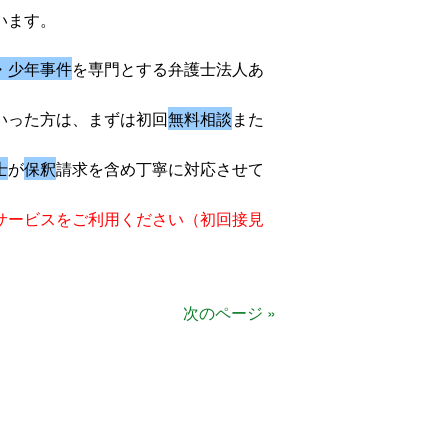
います。
・少年事件
を専門とする弁護士法人あ
いった方は、まずは初回
無料相談
また
士
が
保釈
請求を含め丁寧に対応させて
サービスをご利用ください（初回接見
次のページ »