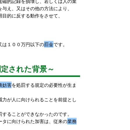
電磁的記録を損壊し、若しくは人の業
を与え、又はその他の方法により、
用目的に反する動作をさせて、
又は１００万円以下の
罰金
です。
制定された背景～
務妨害
を処罰する規定の必要性が生ま
威力が人に向けられることを前提とし
罰することができなかったのです。
ータに向けられた加害は、従来の
業務