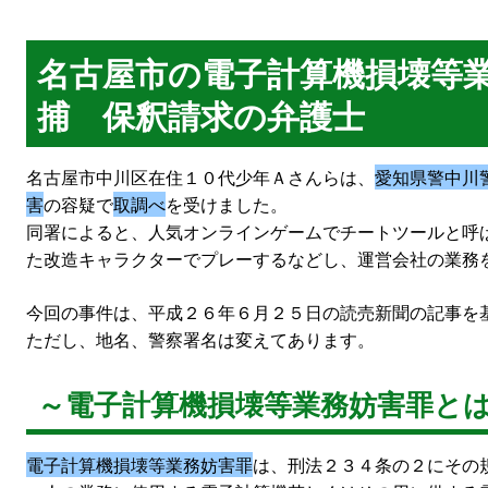
名古屋市の電子計算機損壊等
捕 保釈請求の弁護士
名古屋市中川区在住１０代少年Ａさんらは、
愛知県警中川
害
の容疑で
取調べ
を受けました。
同署によると、人気オンラインゲームでチートツールと呼
た改造キャラクターでプレーするなどし、運営会社の業務
今回の事件は、平成２６年６月２５日の読売新聞の記事を
ただし、地名、警察署名は変えてあります。
～電子計算機損壊等業務妨害罪と
電子計算機損壊等業務妨害罪
は、刑法２３４条の２にその