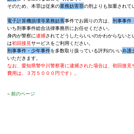
そのため、本罪は従来の
業務妨害罪
の刑よりも加重されて
電子計算機損壊等業務妨害
事件でお困りの方は、
刑事事件
いち刑事事件総合法律事務所にお任せください。
身内が警察に
逮捕
されてどうしたらいいのかわからないと
は
初回接見
サービスをご利用ください。
刑事事件・少年事件
を多数取り扱っている評判のいい
弁護
いただきます。
なお、愛知県警中川警察署に逮捕された場合は、初回接見
費用は、３万５０００円です）。
« 前のページ