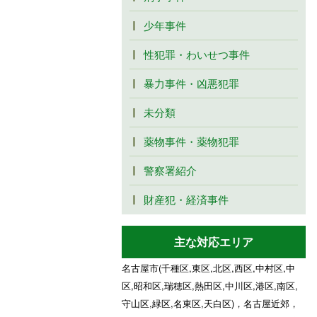
少年事件
性犯罪・わいせつ事件
暴力事件・凶悪犯罪
未分類
薬物事件・薬物犯罪
警察署紹介
財産犯・経済事件
主な対応エリア
名古屋市(千種区,東区,北区,西区,中村区,中
区,昭和区,瑞穂区,熱田区,中川区,港区,南区,
守山区,緑区,名東区,天白区)，名古屋近郊，