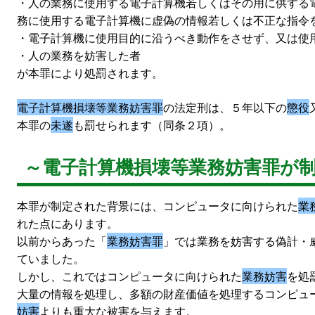
・人の業務に使用する電子計算機若しくはその用に供する
務に使用する電子計算機に虚偽の情報若しくは不正な指令
・電子計算機に使用目的に沿うべき動作をさせず、又は使
・人の業務を妨害した者
が本罪により処罰されます。
電子計算機損壊等業務妨害罪
の法定刑は、５年以下の
懲役
本罪の
未遂
も罰せられます（同条２項）。
～電子計算機損壊等業務妨害罪が
本罪が制定された背景には、コンピュータに向けられた
業
れた点にあります。
以前からあった「
業務妨害罪
」では業務を妨害する偽計・
ていました。
しかし、これではコンピュータに向けられた
業務妨害
を処
大量の情報を処理し、多額の財産価値を処理するコンピュ
妨害
よりも重大な被害を与えます。