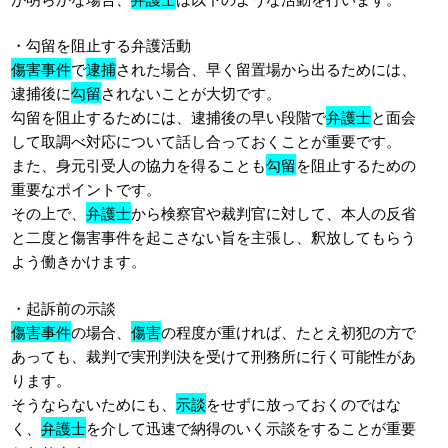
・勾留を阻止する弁護活動
傷害事件
で
逮捕
された場合、早く留置場から出るためには、
逮捕後に
勾留
されないことが大切です。
勾留を阻止するためには、逮捕後の早い段階で
弁護士
と面会
して取調べ対応について話し合っておくことが重要です。
また、身元引受人の協力を得ることも
勾留
を阻止するための
重要なポイントです。
その上で、
弁護士
から検察官や裁判官に対して、本人の反省
と二度と傷害事件を起こさない旨を主張し、釈放してもらう
よう働きかけます。
・起訴前の示談
傷害事件
の場合、
傷害
の程度が重ければ、たとえ初犯の方で
あっても、裁判で実刑判決を受けて刑務所に行く可能性があ
ります。
そうならないためにも、
示談
をせずに放っておくのではな
く、
弁護士
を介して迅速で納得のいく示談をすることが重要