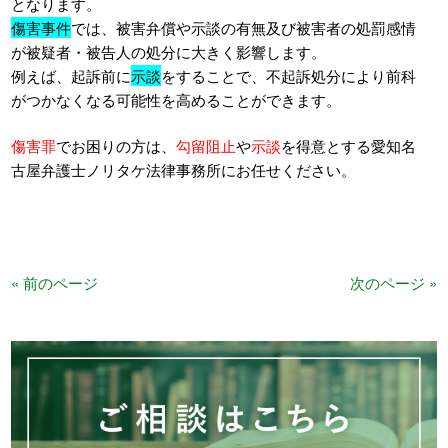
となります。
傷害事件
では、被害弁償や示談の有無及び被害者の処罰感情
が被疑者・被告人の処分に大きく影響します。
例えば、起訴前に
示談
をすることで、不起訴処分により前科
がつかなくなる可能性を高めることができます。
傷害罪
でお困りの方は、
勾留阻止
や
示談
を得意とする愛知名
古屋弁護士ノリタケ法律事務所にお任せください。
« 前のページ
次のページ »