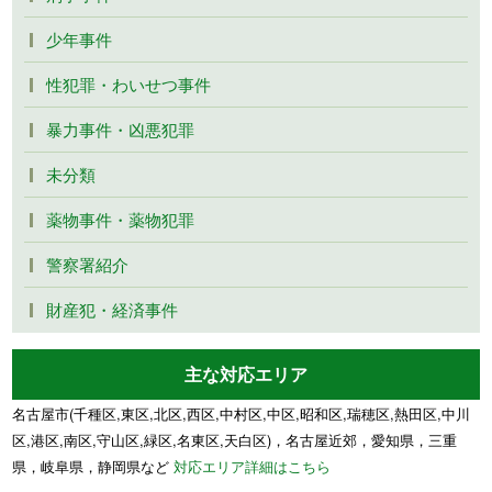
少年事件
性犯罪・わいせつ事件
暴力事件・凶悪犯罪
未分類
薬物事件・薬物犯罪
警察署紹介
財産犯・経済事件
主な対応エリア
名古屋市(千種区,東区,北区,西区,中村区,中区,昭和区,瑞穂区,熱田区,中川
区,港区,南区,守山区,緑区,名東区,天白区)，名古屋近郊，愛知県，三重
県，岐阜県，静岡県など
対応エリア詳細はこちら