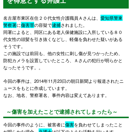
名古屋市東区在住２０代女性介護職員Ａさんは、
愛知県警東
警察署
に
傷害罪
の容疑で
逮捕
されました。
同署によると、同区にある老人保健施設に入所している８０
代女性の頭髪を引き抜くなどし、軽傷を負わせた疑いがある
そうです。
この施設では前回も、他の女性に刺し傷が見つかったため、
防犯カメラを設置していたところ、Ａさんの犯行が明らかと
なったそうです。。
今回の事件は、2014年11月23日の朝日新聞より報道されたニ
ュースをもとに作成しています。
なお、地名、警察署名、事件内容は変えてあります。
～傷害を加えたことで逮捕されてしまったら～
今回の事件のように、被害者に
傷害
を負わせてしまったこと
が明らかな場合、
弁護士
は以下のような活動を行います。