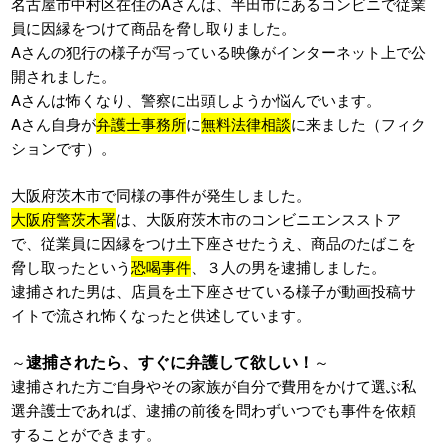
名古屋市中村区在住のAさんは、半田市にあるコンビニで従業
員に因縁をつけて商品を脅し取りました。
Aさんの犯行の様子が写っている映像がインターネット上で公
開されました。
Aさんは怖くなり、警察に出頭しようか悩んでいます。
Aさん自身が
弁護士事務所
に
無料法律相談
に来ました（フィク
ションです）。
大阪府茨木市で同様の事件が発生しました。
大阪府警茨木署
は、大阪府茨木市のコンビニエンスストア
で、従業員に因縁をつけ土下座させたうえ、商品のたばこを
脅し取ったという
恐喝事件
、３人の男を逮捕しました。
逮捕された男は、店員を土下座させている様子が動画投稿サ
イトで流され怖くなったと供述しています。
逮捕されたら、すぐに弁護して欲しい！
～
～
逮捕された方ご自身やその家族が自分で費用をかけて選ぶ私
選弁護士であれば、逮捕の前後を問わずいつでも事件を依頼
することができます。