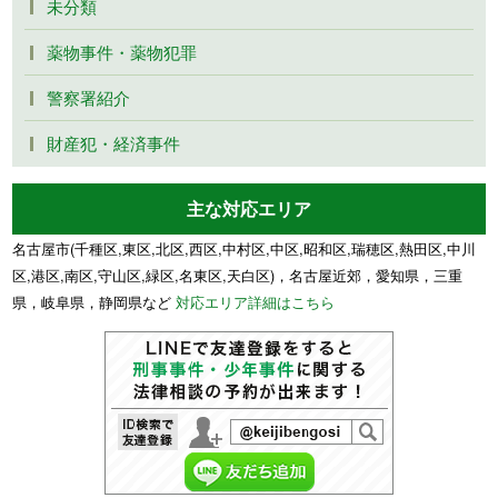
未分類
薬物事件・薬物犯罪
警察署紹介
財産犯・経済事件
主な対応エリア
名古屋市(千種区,東区,北区,西区,中村区,中区,昭和区,瑞穂区,熱田区,中川
区,港区,南区,守山区,緑区,名東区,天白区)，名古屋近郊，愛知県，三重
県，岐阜県，静岡県など
対応エリア詳細はこちら