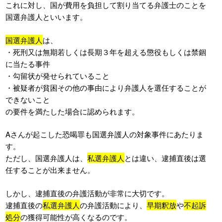
これに対し、国が費用を負担して割り当てる弁護士のことを
国選弁護人といいます。
国選弁護人
は、
・死刑又は無期若しくは長期３年を超える懲役もしくは禁錮
に当たる事件
・勾留状が発せられていること
・被疑者が貧困その他の事由により弁護人を選任することが
できないこと
の要件を満たした場合に認められます。
Aさんが起こした恐喝罪も国選弁護人の対象事件にあたりま
す。
ただし、国選弁護人は、
私選弁護人
とは違い、逮捕直後は選
任することが出来ません。
しかし、逮捕直後の弁護活動が非常に大切です。
逮捕直後の
私選弁護人
の弁護活動により、
早期釈放
や
不起訴
処分
の獲得可能性が高くなるのです。