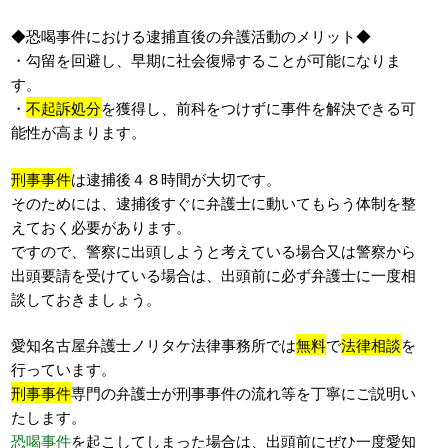
◆恐喝事件における逮捕直後の弁護活動のメリット◆
・勾留を回避し、早期に社会復帰することが可能になりま
す。
・
不起訴処分
を獲得し、前科をつけずに事件を解決できる可
能性が高まります。
刑事事件
は逮捕後４８時間が大切です。
そのためには、逮捕後すぐに弁護士に動いてもらう体制を整
えておく必要があります。
ですので、警察に出頭しようと考えている場合又は警察から
出頭要請を受けている場合は、出頭前に必ず弁護士に一度相
談しておきましょう。
愛知名古屋弁護士ノリタケ法律事務所では
無料
で
法律相談
を
行っています。
刑事事件
専門の弁護士が刑事事件の流れ等を丁寧にご説明い
たします。
恐喝事件
を起こしてしまった場合は、出頭前にぜひ一度愛知