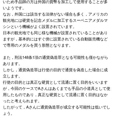
いため手品師の方は外国の貨幣を加工して使用することが多
いようです。
なお，外国には該当する法律がない場合も多く，アメリカの
観光地には硬貨を記念メダルに加工するスーベニアメダルマ
シンという機械がよく設置されています。
日本の観光地でも同じ様な機械が設置されていることがあり
ますが，基本的にはすぐ傍に設置されている自動販売機など
で専用のメダルを買う形態となります。
また，刑法148条1項の通貨偽造罪となる可能性も僅かながら
あります。
しかし，通貨偽造罪は行使の目的で通貨を偽造した場合に成
立します。
行使の目的とは真正な硬貨として流通に置く目的をいいます
が，今回のケースでAさんはあくまでも手品の小道具として使
用したものであり，真正な硬貨として流通に置く目的はなか
ったと考えられます。
したがって，Aさんに通貨偽造罪が成立する可能性は低いでし
ょう。