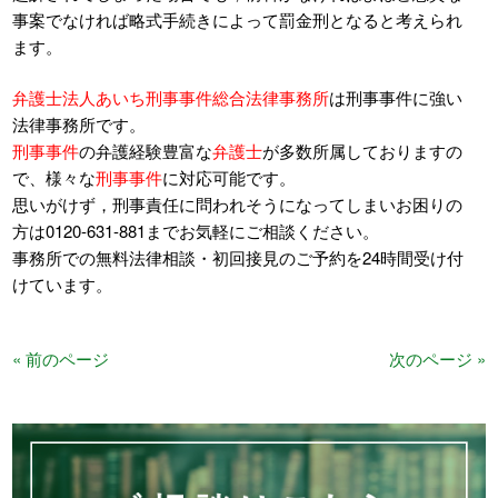
事案でなければ略式手続きによって罰金刑となると考えられ
ます。
弁護士法人あいち刑事事件総合法律事務所
は刑事事件に強い
法律事務所です。
刑事事件
の弁護経験豊富な
弁護士
が多数所属しておりますの
で、様々な
刑事事件
に対応可能です。
思いがけず，刑事責任に問われそうになってしまいお困りの
方は0120-631-881までお気軽にご相談ください。
事務所での無料法律相談・初回接見のご予約を24時間受け付
けています。
« 前のページ
次のページ »