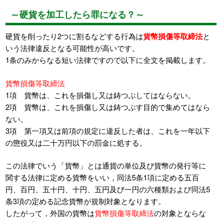
～硬貨を加工したら罪になる？～
硬貨を削ったり2つに割るなどする行為は
貨幣損傷等取締法
と
いう法律違反となる可能性が高いです。
1条のみからなる短い法律ですので以下に全文を掲載します。
貨幣損傷等取締法
1項 貨幣は、これを損傷し又は鋳つぶしてはならない。
2項 貨幣は、これを損傷し又は鋳つぶす目的で集めてはなら
ない。
3項 第一項又は前項の規定に違反した者は、これを一年以下
の懲役又は二十万円以下の罰金に処する。
この法律でいう「貨幣」とは通貨の単位及び貨幣の発行等に
関する法律に定める貨幣をいい，同法5条1項に定める五百
円、百円、五十円、十円、五円及び一円の六種類および同法5
条3項の定める記念貨幣が規制対象となります。
したがって，外国の貨幣は
貨幣損傷等取締法
の対象とならな