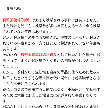
～弁護活動～
貨幣損傷等取締法
はあまり検挙される事件ではありません。
また統計を見ても，検挙数が多い年度もある一方，全く検挙
されていない年度もあります。
起訴と起訴猶予の割合も検挙された件数のほとんどが起訴さ
れている年度もある一方でほとんど起訴されていない年度も
あります。
そのため，
貨幣損傷等取締法違反
として検挙された場合に起
訴されてしまうか起訴猶予となるかの判断が少しつきにくい
でしょう。
しかし，前科がなく違法性も自身の手品に使うために数枚を
加工したというような違法性が低い場合には起訴猶予となる
ことも十分に考えられます。
逆に，自身ので使用する目的ではなく，手品用として販売す
るために大量に加工した場合には起訴された事案もありま
す。
起訴されてしまった場合でも，前科がなければよほど悪質な