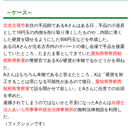
～ケース～
北名古屋市
在住の手品師であるAさんはある日，手品の小道具
として10円玉の内側を削り取り薄くしたものや，内部に薄く
した硬貨を隠せるようにした500円玉などを作成した。
ある日Aさんが北名古市内のデパートの催し会場で手品を披露
していたところ，たまたま客としてきていた
愛知県警察西枇
杷島警察署
の警察官であるXが硬貨が本物でるかどうかを尋ね
た。
Aさんはもちろん本物であると答えたところ，Xは「硬貨を加
工することは罪になる可能性があるので後日，
愛知県警察西
枇杷島警察署
で話を聞かせて欲しい」とAさんに任意での出頭
を求めた。
逮捕されてしまうのではないかと不安になったAさんは
弁護士
法人あいち刑事事件総合法律事務所
の無料法律相談を利用し
た。
（フィクションです）