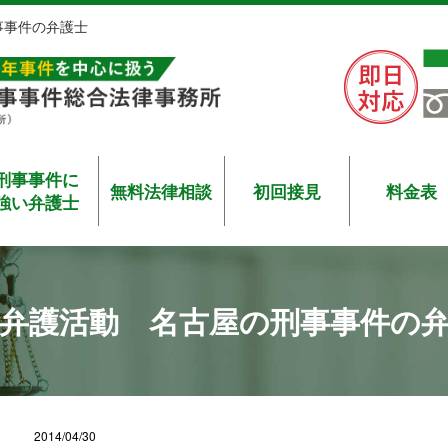
事事件の弁護士
刑事事件に
無料法律相談
初回接見
料金表
強い弁護士
弁護活動 名古屋の刑事事件の
2014/04/30