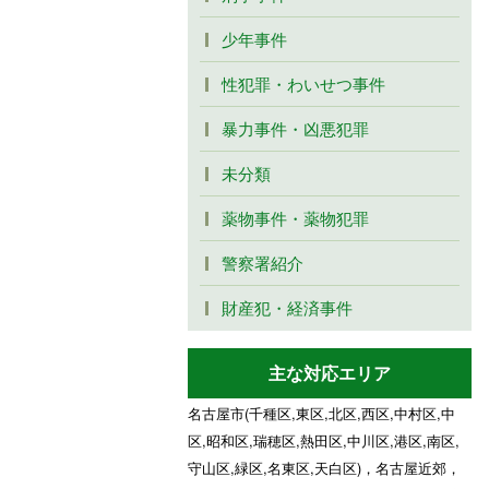
少年事件
性犯罪・わいせつ事件
暴力事件・凶悪犯罪
未分類
薬物事件・薬物犯罪
警察署紹介
財産犯・経済事件
主な対応エリア
名古屋市(千種区,東区,北区,西区,中村区,中
区,昭和区,瑞穂区,熱田区,中川区,港区,南区,
守山区,緑区,名東区,天白区)，名古屋近郊，