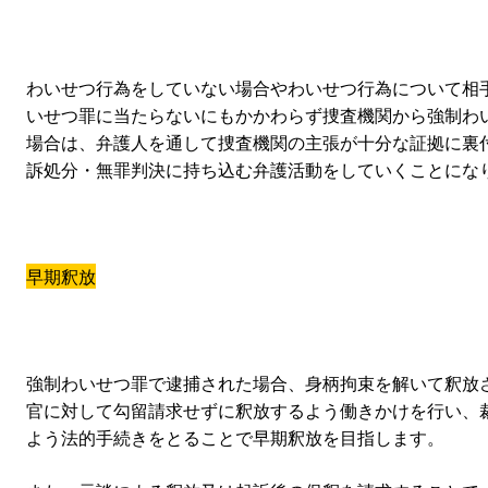
わいせつ行為をしていない場合やわいせつ行為について相
いせつ罪に当たらないにもかかわらず捜査機関から強制わ
場合は、弁護人を通して捜査機関の主張が十分な証拠に裏
訴処分・無罪判決に持ち込む弁護活動をしていくことにな
早期釈放
強制わいせつ罪で逮捕された場合、身柄拘束を解いて釈放
官に対して勾留請求せずに釈放するよう働きかけを行い、
よう法的手続きをとることで早期釈放を目指します。