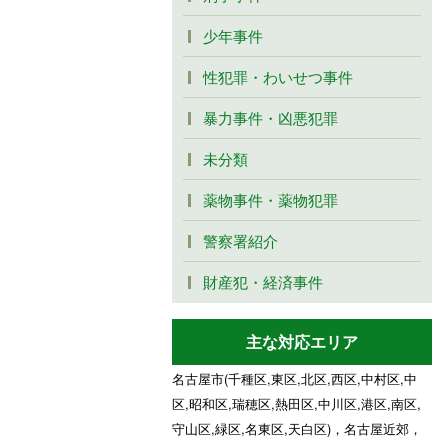
少年事件
性犯罪・わいせつ事件
暴力事件・凶悪犯罪
未分類
薬物事件・薬物犯罪
警察署紹介
財産犯・経済事件
主な対応エリア
名古屋市(千種区,東区,北区,西区,中村区,中
区,昭和区,瑞穂区,熱田区,中川区,港区,南区,
守山区,緑区,名東区,天白区)，名古屋近郊，