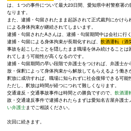
は、１つの事件について最大23日間、愛知県中村警察署の
なります。
また、逮捕・勾留されたまま起訴されて正式裁判にかけら
による身体拘束が継続されてしまいます。
逮捕・勾留されたAさんは、逮捕・勾留期間中は会社に行
逮捕・勾留による身体拘束が長期化すれば、
飲酒運転（酒
事故を起こしたことを隠したまま職場を休み続けることは
れてしまう可能性が高くなるのです。
逮捕・勾留期間の早い段階で弁護士をつければ、弁護士か
放・保釈によって身体拘束から解放してもらえるよう働き
釈放に成功すれば、職場に知られずに社会復帰できる可能
ただし、釈放は時間が経つにつれて難しくなります。
交通違反・交通事故事件は時間との勝負ですので、
飲酒運
故・交通違反事件で逮捕されたらまずは愛知名古屋弁護士
い弁護士
までご相談ください。
次回に続きます。