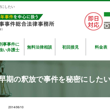
密にしたい
刑事事件に
無料法律相談
初回接見
料金表
強い弁護士
早期の釈放で事件を秘密にした
2014/06/10