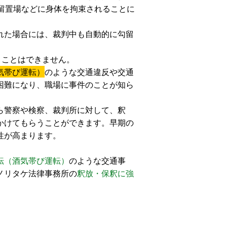
留置場などに身体を拘束されることに
れた場合には、裁判中も自動的に勾留
くことはできません。
気帯び運転）
のような交通違反や交通
困難になり、職場に事件のことが知ら
ら警察や検察、裁判所に対して、釈
かけてもらうことができます。早期の
性が高まります。
転（酒気帯び運転）
のような交通事
ノリタケ法律事務所の
釈放・保釈に強