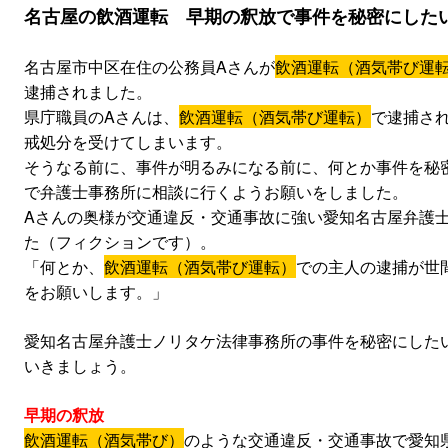
名古屋の飲酒運転 早期の釈放で事件を秘密にした
名古屋市中区在住の公務員Aさんが
飲酒運転（酒気帯び運
逮捕されました。
県庁職員のAさんは、
飲酒運転（酒気帯び運転）
で逮捕さ
戒処分を受けてしまいます。
そうなる前に、事件が明るみになる前に、何とか事件を秘
で弁護士事務所に相談に行くようお願いをしました。
Aさんの奥様が交通違反・交通事故に強い愛知名古屋弁護
た（フィクションです）。
「何とか、
飲酒運転（酒気帯び運転）
での主人の逮捕が世
をお願いします。」
愛知名古屋弁護士ノリタケ法律事務所の事件を秘密にした
いきましょう。
早期の釈放
飲酒運転（酒気帯び）
のような交通違反・交通事故で愛知