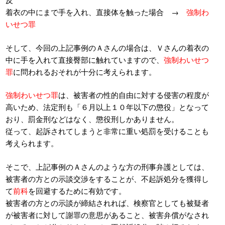
着衣の中にまで手を入れ、直接体を触った場合 →
強制わ
いせつ罪
そして、今回の上記事例のＡさんの場合は、Ｖさんの着衣の
中に手を入れて直接臀部に触れていますので、
強制わいせつ
罪
に問われるおそれが十分に考えられます。
強制わいせつ罪
は、被害者の性的自由に対する侵害の程度が
高いため、法定刑も「６月以上１０年以下の懲役」となって
おり、罰金刑などはなく、懲役刑しかありません。
従って、起訴されてしまうと非常に重い処罰を受けることも
考えられます。
そこで、上記事例のＡさんのような方の刑事弁護としては、
被害者の方との示談交渉をすることが、不起訴処分を獲得し
て
前科
を回避するために有効です。
被害者の方との示談が締結されれば、検察官としても被疑者
が被害者に対して謝罪の意思があること、被害弁償がなされ