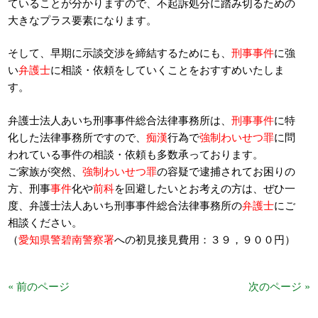
ていることが分かりますので、不起訴処分に踏み切るための
大きなプラス要素になります。
そして、早期に示談交渉を締結するためにも、
刑事事件
に強
い
弁護士
に相談・依頼をしていくことをおすすめいたしま
す。
弁護士法人あいち刑事事件総合法律事務所は、
刑事事件
に特
化した法律事務所ですので、
痴漢
行為で
強制わいせつ罪
に問
われている事件の相談・依頼も多数承っております。
ご家族が突然、
強制わいせつ罪
の容疑で逮捕されてお困りの
方、刑事
事件
化や
前科
を回避したいとお考えの方は、ぜひ一
度、弁護士法人あいち刑事事件総合法律事務所の
弁護士
にご
相談ください。
（
愛知県警碧南警察署
への初見接見費用：３９，９００円）
« 前のページ
次のページ »