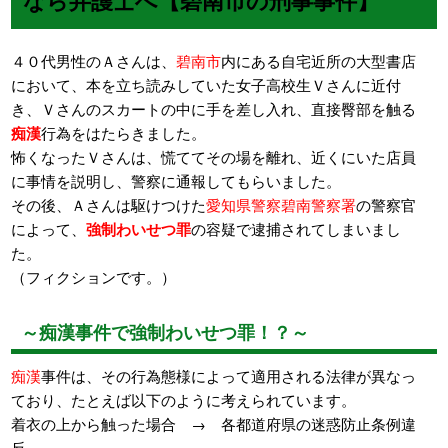
４０代男性のＡさんは、
碧南市
内にある自宅近所の大型書店
において、本を立ち読みしていた女子高校生Ｖさんに近付
き、Ｖさんのスカートの中に手を差し入れ、直接臀部を触る
痴漢
行為をはたらきました。
怖くなったＶさんは、慌ててその場を離れ、近くにいた店員
に事情を説明し、警察に通報してもらいました。
その後、Ａさんは駆けつけた
愛知県警察碧南警察署
の警察官
によって、
強制わいせつ罪
の容疑で逮捕されてしまいまし
た。
（フィクションです。）
～痴漢事件で強制わいせつ罪！？～
痴漢
事件は、その行為態様によって適用される法律が異なっ
ており、たとえば以下のように考えられています。
着衣の上から触った場合 → 各都道府県の迷惑防止条例違
反