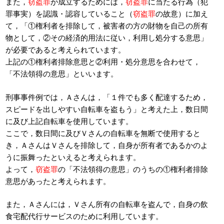
また，
窃盗罪
が成立するためには，
窃盗罪
に当たる行為（犯
罪事実）を認識・認容していること（
窃盗罪
の故意）に加え
て，「①権利者を排除して，被害者の方の財物を自己の所有
物として，②その経済的用法に従い，利用し処分する意思」
が必要であると考えられています。
上記の①権利者排除意思と②利用・処分意思を合わせて，
「不法領得の意思」といいます。
刑事事件例では，Ａさんは，「１件でも多く配達するため，
スピードを出しやすい自転車を盗もう」と考えた上，数日間
に及び上記自転車を使用しています。
ここで，数日間に及びＶさんの自転車を無断で使用すると
き，ＡさんはＶさんを排除して，自身が所有者であるかのよ
うに振舞ったといえると考えられます。
よって，
窃盗罪
の「不法領得の意思」のうちの①権利者排除
意思があったと考えられます。
また，Ａさんには，Ｖさん所有の自転車を盗んで，自身の飲
食宅配代行サービスのために利用しています。