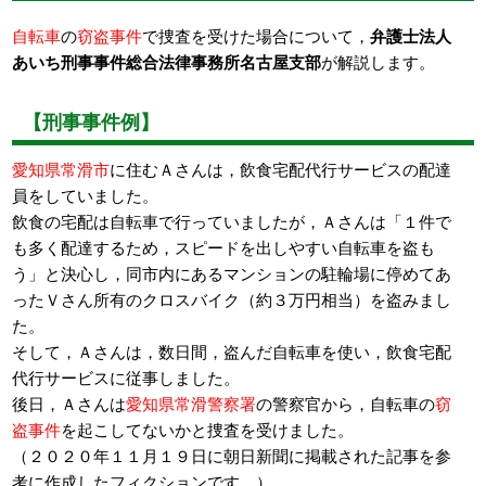
自転車
の
窃盗事件
で捜査を受けた場合について，
弁護士法人
あいち刑事事件総合法律事務所名古屋支部
が解説します。
【刑事事件例】
愛知県常滑市
に住むＡさんは，飲食宅配代行サービスの配達
員をしていました。
飲食の宅配は自転車で行っていましたが，Ａさんは「１件で
も多く配達するため，スピードを出しやすい自転車を盗も
う」と決心し，同市内にあるマンションの駐輪場に停めてあ
ったＶさん所有のクロスバイク（約３万円相当）を盗みまし
た。
そして，Ａさんは，数日間，盗んだ自転車を使い，飲食宅配
代行サービスに従事しました。
後日，Ａさんは
愛知県常滑警察署
の警察官から，自転車の
窃
盗事件
を起こしてないかと捜査を受けました。
（２０２０年１１月１９日に朝日新聞に掲載された記事を参
考に作成したフィクションです。）