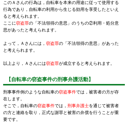
このＡさんの行為は，自転車を本来の用途に従って使用する
行為であり，自転車の利用から生じる効用を享受したといえ
ると考えられます。
ここに
窃盗罪
の「不法領得の意思」のうちの②利用・処分意
思があったと考えられます。
よって，Ａさんには，
窃盗罪
の「不法領得の意思」があった
と考えられます。
以上より，Ａさんには
窃盗罪
が成立すると考えられます。
【自転車の窃盗事件の刑事弁護活動】
刑事事件例のような自転車の
窃盗事件
では，被害者の方が存
在します。
そこで，自転車の
窃盗事件
では，
刑事弁護士
を通じて被害者
の方と連絡を取り，正式な謝罪と被害の弁償を行うことが重
要です。