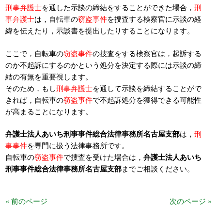
刑事弁護士
を通した示談の締結をすることができた場合，
刑
事弁護士
は，自転車の
窃盗事件
を捜査する検察官に示談の経
緯を伝えたり，示談書を提出したりすることになります。
ここで，自転車の
窃盗事件
の捜査をする検察官は，起訴する
のか不起訴にするのかという処分を決定する際には示談の締
結の有無を重要視します。
そのため，もし
刑事弁護士
を通して示談を締結することがで
きれば，自転車の
窃盗事件
で不起訴処分を獲得できる可能性
が高まることになります。
弁護士法人あいち刑事事件総合法律事務所名古屋支部
は，
刑
事事件
を専門に扱う法律事務所です。
自転車の
窃盗事件
で捜査を受けた場合は，
弁護士法人あいち
刑事事件総合法律事務所名古屋支部
までご相談ください。
« 前のページ
次のページ »