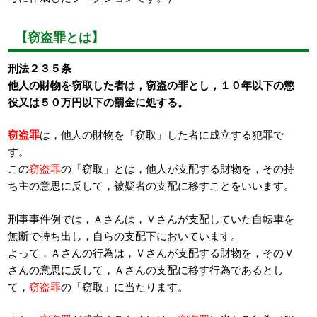
【窃盗罪とは】
刑法２３５条
他人の財物を窃取した者は，窃盗の罪とし，１０年以下の懲
役又は５０万円以下の罰金に処する。
窃盗罪
は，他人の財物を「窃取」した者に成立する犯罪で
す。
この
窃盗罪
の「窃取」とは，他人が支配する財物を，その持
ち主の意思に反して，被疑者の支配に移すことをいいます。
刑事事件例では，Ａさんは，Ｖさんが支配していた自転車を
無断で持ち出し，自らの支配下においています。
よって，Ａさんの行為は，Ｖさんが支配する財物を，そのＶ
さんの意思に反して，Ａさんの支配に移す行為であるとし
て，
窃盗罪
の「窃取」に当たります。