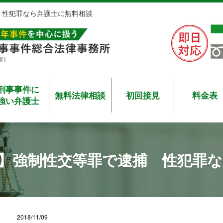
 性犯罪なら弁護士に無料相談
刑事事件に
無料法律相談
初回接見
料金表
強い弁護士
】強制性交等罪で逮捕 性犯罪な
2018/11/09