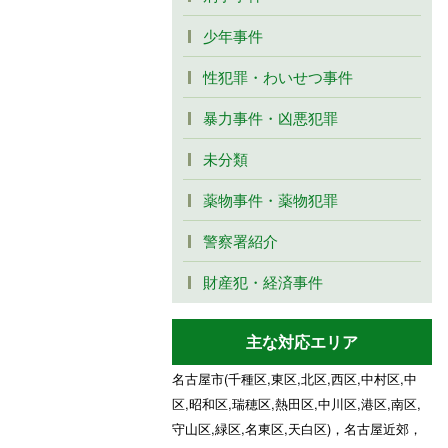
少年事件
性犯罪・わいせつ事件
暴力事件・凶悪犯罪
未分類
薬物事件・薬物犯罪
警察署紹介
財産犯・経済事件
主な対応エリア
名古屋市(千種区,東区,北区,西区,中村区,中
区,昭和区,瑞穂区,熱田区,中川区,港区,南区,
守山区,緑区,名東区,天白区)，名古屋近郊，