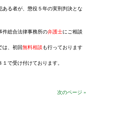
犯ある者が、懲役５年の実刑判決とな
事件総合法律事務所の
弁護士
にご相談
では、初回
無料相談
も行っております
８１で受け付けております。
）
次のページ »