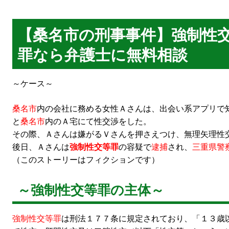
【桑名市の刑事事件】強制性
罪なら弁護士に無料相談
～ケース～
桑名市
内の会社に務める女性Ａさんは、出会い系アプリで
と
桑名市
内のＡ宅にて性交渉をした。
その際、Ａさんは嫌がるＶさんを押さえつけ、無理矢理性
後日、Ａさんは
強制性交等罪
の容疑で
逮捕
され、
三重県警
（このストーリーはフィクションです）
～強制性交等罪の主体～
強制性交等罪
は刑法１７７条に規定されており、「１３歳