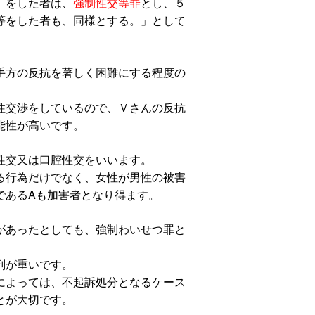
）をした者は、
強制性交等罪
とし、５
等をした者も、同様とする。」として
手方の反抗を著しく困難にする程度の
性交渉をしているので、Ｖさんの反抗
能性が高いです。
性交又は口腔性交をいいます。
る行為だけでなく、女性が男性の被害
であるAも加害者となり得ます。
があったとしても、強制わいせつ罪と
刑が重いです。
によっては、不起訴処分となるケース
とが大切です。