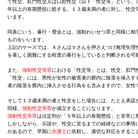
て性交、肛門性交又は口腔性交（以下「性交等」という。
年以上の有期懲役に処する。１３歳未満の者に対し、性交
います。
同条にいう、暴行・脅迫とは、強制わいせつ罪と同様に相
ものをいいます。
上記のケースでは、ＡさんはＶさんを押さえつけ無理矢理
を著しく困難にする程度の暴行をしていると判断される可
また、
強制性交等罪
における
「性交等」とは、性交、肛門
「性交」には、男性が女性の被害者の膣内に陰茎を挿入す
者の陰茎を膣内に挿入させる行為をも含みますので、女性
そして１３歳未満の者と性交をした場合には、たとえ承諾
同様、
強制性交等罪
が成立することになります。
強制性交等罪
は法定刑が「５年以上の有期懲役」と非常に
しかしながら、示談や、性交に至るまでの経緯などの事情
があるので、早期に
弁護士
に依頼し、適切な対応をするこ