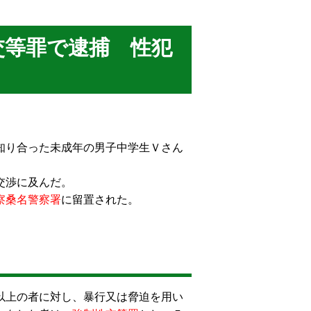
交等罪で逮捕 性犯
知り合った未成年の男子中学生Ｖさん
交渉に及んだ。
察桑名警察署
に留置された。
以上の者に対し、暴行又は脅迫を用い