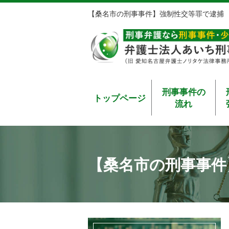
【桑名市の刑事事件】強制性交等罪で逮捕
刑事事件の
トップページ
流れ
【桑名市の刑事事件