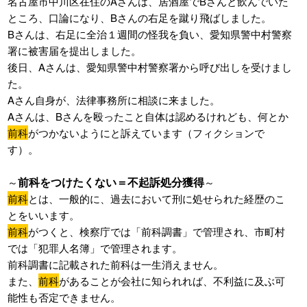
名古屋市中川区在住のAさんは、居酒屋でBさんと飲んでいた
ところ、口論になり、Bさんの右足を蹴り飛ばしました。
Bさんは、右足に全治１週間の怪我を負い、愛知県警中村警察
署に被害届を提出しました。
後日、Aさんは、愛知県警中村警察署から呼び出しを受けまし
た。
Aさん自身が、法律事務所に相談に来ました。
Aさんは、Bさんを殴ったこと自体は認めるけれども、何とか
前科
がつかないようにと訴えています（フィクションで
す）。
前科をつけたくない＝不起訴処分獲得
～
～
前科
とは、一般的に、過去において刑に処せられた経歴のこ
とをいいます。
前科
がつくと、検察庁では「前科調書」で管理され、市町村
では「犯罪人名簿」で管理されます。
前科調書に記載された前科は一生消えません。
また、
前科
があることが会社に知られれば、不利益に及ぶ可
能性も否定できません。