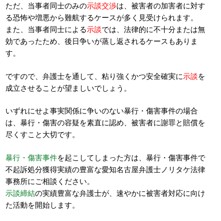
ただ、当事者同士のみの
示談交渉
は、被害者の加害者に対す
る恐怖や増悪から難航するケースが多く見受けられます。
また、当事者同士による
示談
では、法律的に不十分または無
効であったため、後日争いが蒸し返されるケースもありま
す。
ですので、弁護士を通して、粘り強くかつ安全確実に
示談
を
成立させることが望ましいでしょう。
いずれにせよ事実関係に争いのない暴行・傷害事件の場合
は、暴行・傷害の容疑を素直に認め、被害者に謝罪と賠償を
尽くすこと大切です。
暴行・傷害事件
を起こしてしまった方は、暴行・傷害事件で
不起訴処分獲得実績の豊富な愛知名古屋弁護士ノリタケ法律
事務所にご相談ください。
示談締結
の実績豊富な弁護士が、速やかに被害者対応に向け
た活動を開始します。