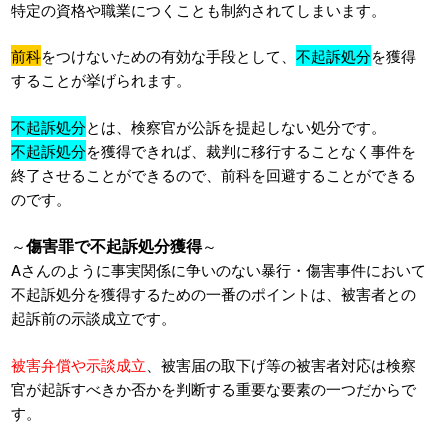
特定の資格や職業につくことも制約されてしまいます。
前科
をつけないための有効な手段として、
不起訴処分
を獲得
することが挙げられます。
不起訴処分
とは、検察官が公訴を提起しない処分です。
不起訴処分
を獲得できれば、裁判に移行することなく事件を
終了させることができるので、前科を回避することができる
のです。
傷害罪で不起訴処分獲得
～
～
Aさんのように事実関係に争いのない暴行・傷害事件において
不起訴処分を獲得するための一番のポイントは、被害者との
起訴前の示談成立です。
被害弁償や示談成立
、被害届の取下げ等の被害者対応は検察
官が起訴すべきか否かを判断する重要な要素の一つだからで
す。