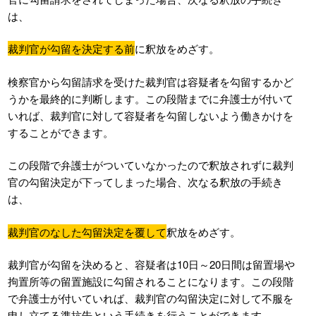
は、
裁判官が勾留を決定する前
に釈放をめざす。
検察官から勾留請求を受けた裁判官は容疑者を勾留するかど
うかを最終的に判断します。この段階までに弁護士が付いて
いれば、裁判官に対して容疑者を勾留しないよう働きかけを
することができます。
この段階で弁護士がついていなかったので釈放されずに裁判
官の勾留決定が下ってしまった場合、次なる釈放の手続き
は、
裁判官のなした勾留決定を覆して
釈放をめざす。
裁判官が勾留を決めると、容疑者は10日～20日間は留置場や
拘置所等の留置施設に勾留されることになります。この段階
で弁護士が付いていれば、裁判官の勾留決定に対して不服を
申し立てる準抗告という手続きを行うことができます。