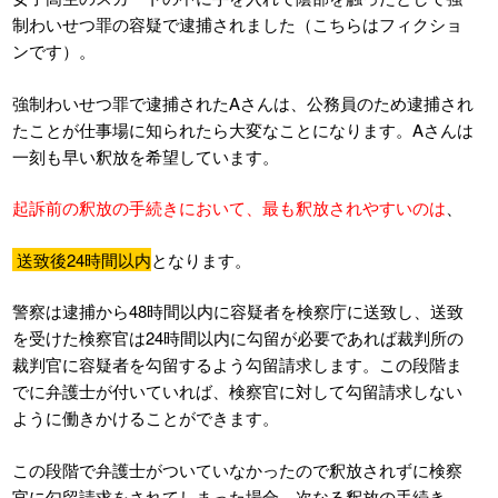
制わいせつ罪の容疑で逮捕されました（こちらはフィクショ
ンです）。
強制わいせつ罪で逮捕されたAさんは、公務員のため逮捕され
たことが仕事場に知られたら大変なことになります。Aさんは
一刻も早い釈放を希望しています。
起訴前の釈放の手続きにおいて、最も釈放されやすいのは
、
送致後24時間以内
となります。
警察は逮捕から48時間以内に容疑者を検察庁に送致し、送致
を受けた検察官は24時間以内に勾留が必要であれば裁判所の
裁判官に容疑者を勾留するよう勾留請求します。この段階ま
でに弁護士が付いていれば、検察官に対して勾留請求しない
ように働きかけることができます。
この段階で弁護士がついていなかったので釈放されずに検察
官に勾留請求をされてしまった場合、次なる釈放の手続き