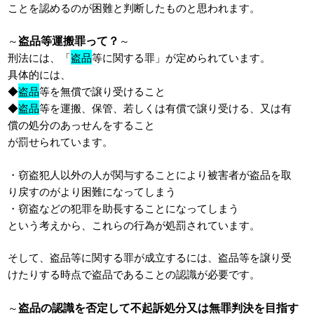
ことを認めるのが困難と判断したものと思われます。
盗品等運搬罪って？
～
～
刑法には、「
盗品
等に関する罪」が定められています。
具体的には、
◆
盗品
等を無償で譲り受けること
◆
盗品
等を運搬、保管、若しくは有償で譲り受ける、又は有
償の処分のあっせんをすること
が罰せられています。
・窃盗犯人以外の人が関与することにより被害者が盗品を取
り戻すのがより困難になってしまう
・窃盗などの犯罪を助長することになってしまう
という考えから、これらの行為が処罰されています。
そして、盗品等に関する罪が成立するには、盗品等を譲り受
けたりする時点で盗品であることの認識が必要です。
盗品の認識を否定して不起訴処分又は無罪判決を目指す
～