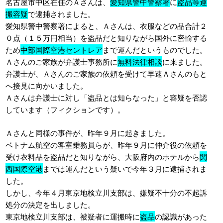
名古屋市中区在住のＡさんは、
愛知県警中警察署
に
盗品等運
搬容疑
で逮捕されました。
愛知県警中警察署によると、Ａさんは、衣服などの品合計２
０点（１５万円相当）を盗品だと知りながら国外に密輸する
ため
中部国際空港セントレア
まで運んだというものでした。
Ａさんのご家族が弁護士事務所に
無料法律相談
に来ました。
弁護士が、Ａさんのご家族の依頼を受けて早速Ａさんのもと
へ接見に向かいました。
Ａさんは弁護士に対し「盗品とは知らなった」と容疑を否認
しています（フィクションです）。
Ａさんと同様の事件が、昨年９月に起きました。
ベトナム航空の客室乗務員らが、昨年９月に仲介役の依頼を
受け衣料品を盗品だと知りながら、大阪府内のホテルから
関
西国際空港
までは運んだという疑いで今年３月に逮捕されま
した。
しかし、今年４月東京地検立川支部は、嫌疑不十分の不起訴
処分の決定を出しました。
東京地検立川支部は、被疑者に運搬時に
盗品
の認識があった