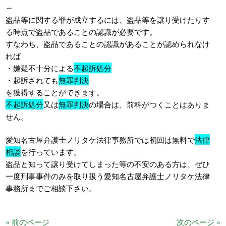
～
盗品等に関する罪が成立するには、盗品等を譲り受けたりす
る時点で盗品であることの認識が必要です。
すなわち、盗品であることの認識があることが認められなけ
れば
・嫌疑不十分による
不起訴処分
・起訴されても
無罪判決
を獲得することができます。
不起訴処分
又は
無罪判決
の場合は、前科がつくことはありま
せん。
愛知名古屋弁護士ノリタケ法律事務所では初回は無料で
法律
相談
を行っています。
盗品と知って譲り受けてしまった等の不安のある方は、ぜひ
一度刑事事件のみを取り扱う愛知名古屋弁護士ノリタケ法律
事務所までご相談下さい。
« 前のページ
次のページ »